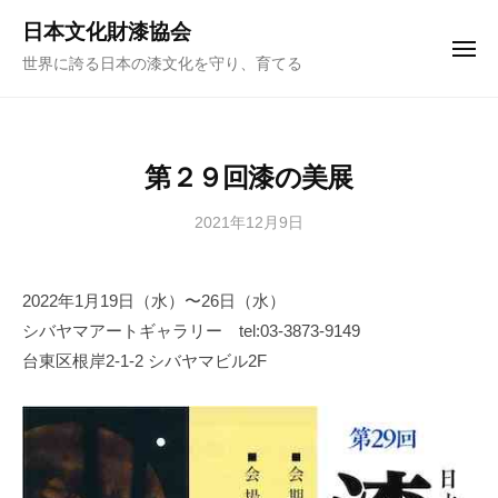
ュ
コ
ー
日本文化財漆協会
ン
メ
世界に誇る日本の漆文化を守り、育てる
ニ
テ
ュ
ー
ン
ツ
へ
第２９回漆の美展
ス
キ
2021年12月9日
b
y
ッ
日
プ
2022年1月19日（水）〜26日（水）
本
シバヤマアートギャラリー tel:03-3873-9149
文
化
台東区根岸2-1-2 シバヤマビル2F
財
漆
協
会
事