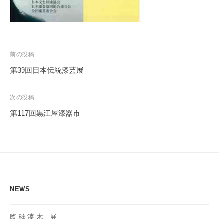
投
前の投稿
稿
第39回日本伝統漆芸展
ナ
ビ
次の投稿
ゲ
第117回黒江屋漆器市
ー
シ
ョ
ン
NEWS
陶 磁 漆 木 展