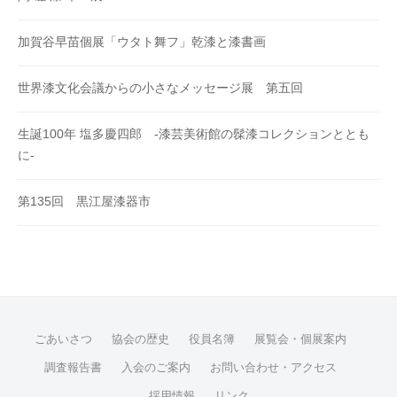
加賀谷早苗個展「ウタト舞フ」乾漆と漆書画
世界漆文化会議からの小さなメッセージ展 第五回
生誕100年 塩多慶四郎 -漆芸美術館の髹漆コレクションととも
に-
第135回 黒江屋漆器市
ごあいさつ
協会の歴史
役員名簿
展覧会・個展案内
調査報告書
入会のご案内
お問い合わせ・アクセス
採用情報
リンク