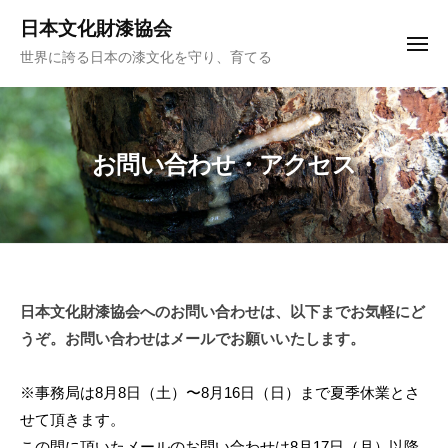
ュ
コ
ー
日本文化財漆協会
ン
メ
世界に誇る日本の漆文化を守り、育てる
ニ
テ
ュ
ー
ン
ツ
へ
お問い合わせ・アクセス
ス
キ
ッ
プ
お
日本文化財漆協会へのお問い合わせは、以下までお気軽にど
うぞ。お問い合わせはメールでお願いいたします。
問
い
※事務局は8月8日（土）〜8月16日（日）まで夏季休業とさ
合
せて頂きます。
この間に頂いたメールのお問い合わせは8月17日（月）以降