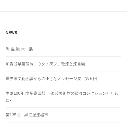
NEWS
陶 磁 漆 木 展
加賀谷早苗個展「ウタト舞フ」乾漆と漆書画
世界漆文化会議からの小さなメッセージ展 第五回
生誕100年 塩多慶四郎 -漆芸美術館の髹漆コレクションととも
に-
第135回 黒江屋漆器市