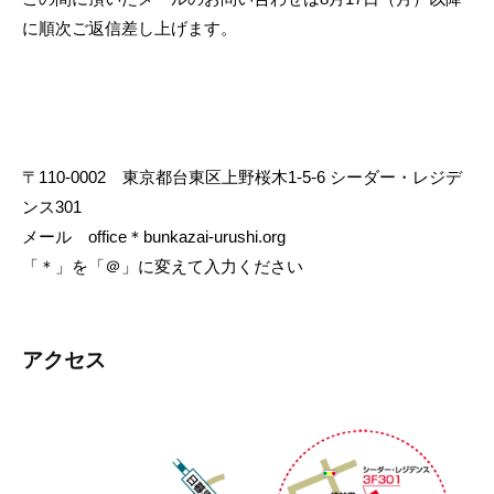
わ
に順次ご返信差し上げます。
※事務局は12月27日（金）〜1
せ・
月5日（日）まで冬季休業とさせて頂きます。
ア
この間に頂いたメールのお問い合わせは1月6日（月）以降に
順次ご返信差し上げます。
ク
セ
〒110-0002 東京都台東区上野桜木1-5-6 シーダー・レジデ
ス
ンス301
メール office＊bunkazai-urushi.org
2026
「＊」を「＠」に変えて入力ください
年
8
月
アクセス
7
日
by
admin