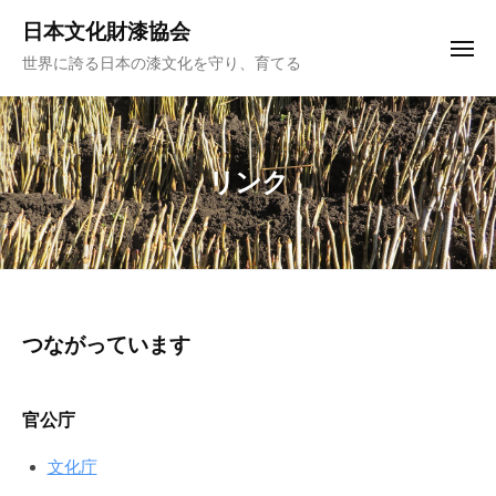
ュ
コ
ー
日本文化財漆協会
ン
メ
世界に誇る日本の漆文化を守り、育てる
ニ
テ
ュ
ー
ン
ツ
へ
リンク
ス
キ
ッ
プ
リ
つながっています
ン
官公庁
ク
文化庁
2022