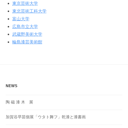
東京芸術大学
東北芸術工科大学
富山大学
広島市立大学
武蔵野美術大学
輪島漆芸美術館
NEWS
陶 磁 漆 木 展
加賀谷早苗個展「ウタト舞フ」乾漆と漆書画