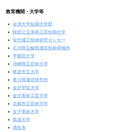
年
8
教育機関・大学等
月
27
会津大学短期大学部
日
秋田公立美術工芸短期大学
by
安代漆工技術研究センター
admin
石川県立輪島漆芸技術研修所
宇都宮大学
沖縄県立芸術大学
尾道市立大学
香川県漆芸研究所
金沢学院大学
金沢美術工芸大学
京都市立芸術大学
女子美術大学
筑波大学
滴生舎