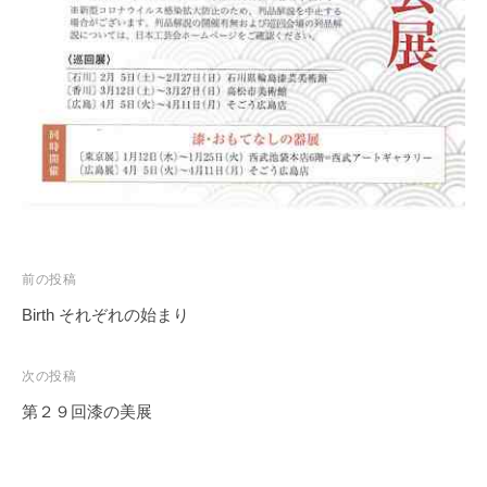
投
前の投稿
稿
Birth それぞれの始まり
ナ
ビ
次の投稿
ゲ
第２９回漆の美展
ー
シ