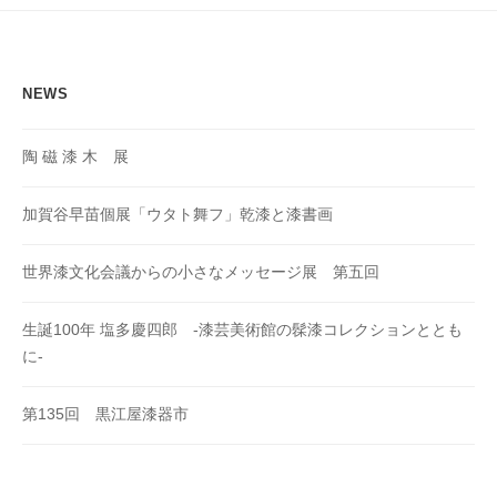
ョ
ン
NEWS
陶 磁 漆 木 展
加賀谷早苗個展「ウタト舞フ」乾漆と漆書画
世界漆文化会議からの小さなメッセージ展 第五回
生誕100年 塩多慶四郎 -漆芸美術館の髹漆コレクションととも
に-
第135回 黒江屋漆器市