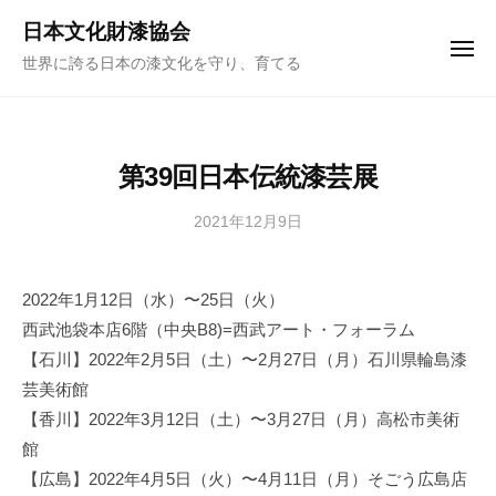
ュ
コ
ー
日本文化財漆協会
ン
メ
世界に誇る日本の漆文化を守り、育てる
ニ
テ
ュ
ー
ン
ツ
へ
第39回日本伝統漆芸展
ス
キ
2021年12月9日
b
y
ッ
日
プ
2022年1月12日（水）〜25日（火）
本
西武池袋本店6階（中央B8)=西武アート・フォーラム
文
化
【石川】2022年2月5日（土）〜2月27日（月）石川県輪島漆
財
芸美術館
漆
【香川】2022年3月12日（土）〜3月27日（月）高松市美術
協
館
会
【広島】2022年4月5日（火）〜4月11日（月）そごう広島店
事