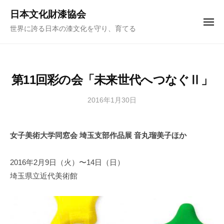
ュ
コ
ー
日本文化財漆協会
ン
メ
世界に誇る日本の漆文化を守り、育てる
ニ
テ
ュ
ー
ン
ツ
へ
第11回彩の会「未来世代へつなぐⅡ」
ス
キ
2016年1月30日
b
y
ッ
日
プ
女子美術大学同窓会 埼玉支部作品展 音丸瑠美子ほか
本
文
化
2016年2月9日（火）〜14日（日）
財
埼玉県立近代美術館
漆
協
会
事