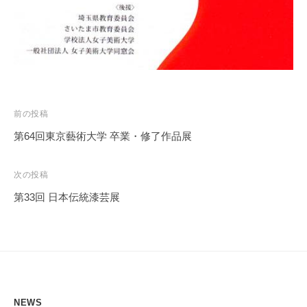
投
前の投稿
稿
第64回東京藝術大学 卒業・修了作品展
ナ
ビ
次の投稿
ゲ
第33回 日本伝統漆芸展
ー
シ
ョ
ン
NEWS