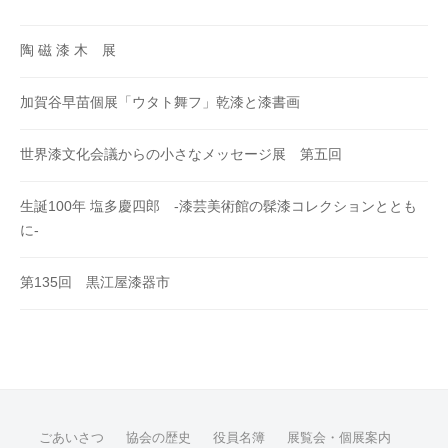
陶 磁 漆 木 展
加賀谷早苗個展「ウタト舞フ」乾漆と漆書画
世界漆文化会議からの小さなメッセージ展 第五回
生誕100年 塩多慶四郎 -漆芸美術館の髹漆コレクションととも
に-
第135回 黒江屋漆器市
ごあいさつ
協会の歴史
役員名簿
展覧会・個展案内