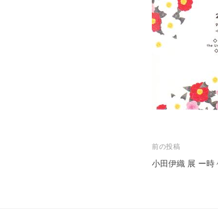
投
前の投稿
稿
小田伊織 展 ー
ナ
ビ
ゲ