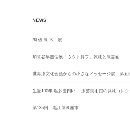
ー
シ
NEWS
ョ
ン
陶 磁 漆 木 展
加賀谷早苗個展「ウタト舞フ」乾漆と漆書画
世界漆文化会議からの小さなメッセージ展 第五
生誕100年 塩多慶四郎 -漆芸美術館の髹漆コレク
第135回 黒江屋漆器市