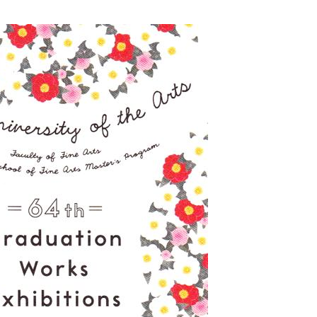
化
財
漆
協
会
事
務
局