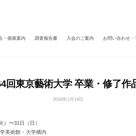
会・個展案内
調査報告書
入会のご案内
お問い合わせ・
64回東京藝術大学 卒業・修了作
2016年1月14日
b
y
日
（火）〜31日（日）
本
文
学美術館・大学構内