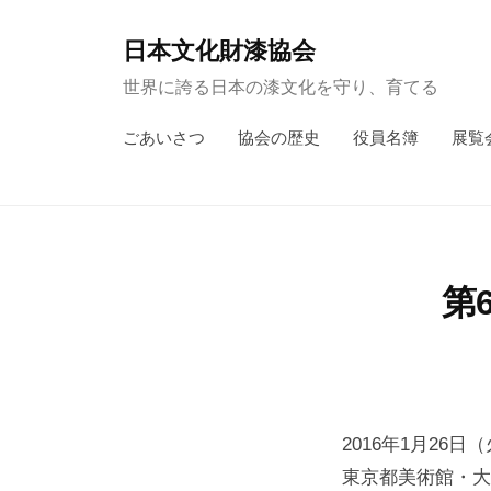
コ
ン
日本文化財漆協会
テ
世界に誇る日本の漆文化を守り、育てる
ン
ごあいさつ
協会の歴史
役員名簿
展覧
ツ
へ
ス
キ
ッ
第
プ
2016年1月26日
東京都美術館・大