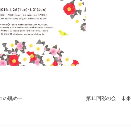
時々の眺めー
第11回彩の会「未