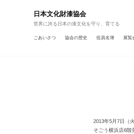
コ
ン
日本文化財漆協会
テ
世界に誇る日本の漆文化を守り、育てる
ン
ごあいさつ
協会の歴史
役員名簿
展覧
ツ
へ
ス
キ
ッ
プ
2013年5月7日
そごう横浜店6階