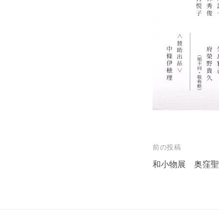
投
前の投稿
稿
和小物展 奥窪聖
ナ
ビ
ゲ