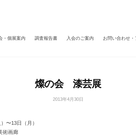
会・個展案内
調査報告書
入会のご案内
お問い合わせ・
燦の会 漆芸展
2013年4月30日
b
y
日
（火）〜13日（月）
本
文
美術画廊