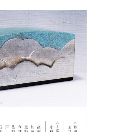
化
財
漆
協
会
事
務
局