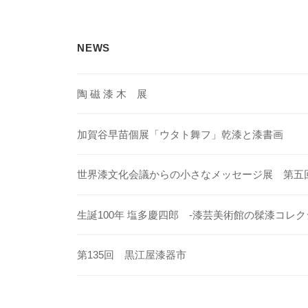
ー
シ
NEWS
ョ
ン
陶 磁 漆 木 展
加賀谷早苗個展「ウタト舞フ」乾漆と漆書画
世界漆文化会議からの小さなメッセージ展 第五
生誕100年 塩多慶四郎 -漆芸美術館の髹漆コレク
第135回 黒江屋漆器市