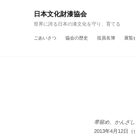
コ
ン
日本文化財漆協会
テ
世界に誇る日本の漆文化を守り、育てる
ン
ごあいさつ
協会の歴史
役員名簿
展覧
ツ
へ
ス
キ
ッ
プ
帯留め、かんざし
2013年4月12日