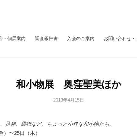
会・個展案内
調査報告書
入会のご案内
お問い合わせ・
和小物展 奥窪聖美ほか
2013年4月15日
b
y
日
、足袋、袋物など、ちょっと小粋な和小物たち。
本
文
（金）〜25日（木）