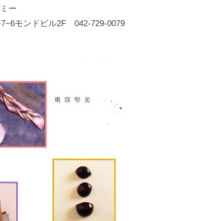
化
ミー
財
6モンドビル2F 042-729-0079
漆
協
会
事
務
局