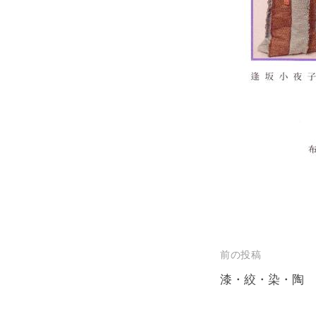
投
前の投稿
稿
漆・絞・染・陶
ナ