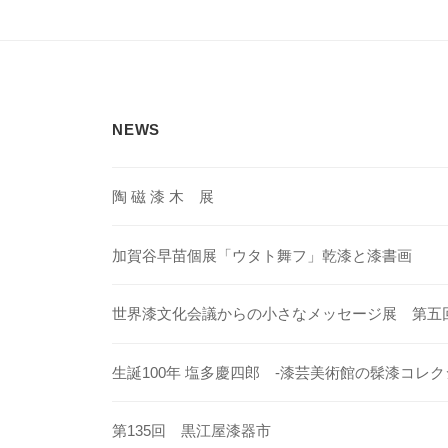
ビ
ゲ
ー
シ
NEWS
ョ
ン
陶 磁 漆 木 展
加賀谷早苗個展「ウタト舞フ」乾漆と漆書画
世界漆文化会議からの小さなメッセージ展 第五
生誕100年 塩多慶四郎 -漆芸美術館の髹漆コレク
第135回 黒江屋漆器市