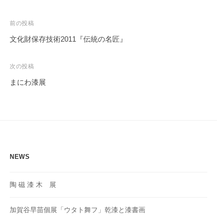
投
前の投稿
稿
文化財保存技術2011『伝統の名匠』
ナ
ビ
次の投稿
ゲ
まにわ漆展
ー
シ
ョ
ン
NEWS
陶 磁 漆 木 展
加賀谷早苗個展「ウタト舞フ」乾漆と漆書画