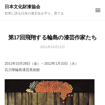
ュ
コ
ー
日本文化財漆協会
ン
メ
世界に誇る日本の漆文化を守り、育てる
ニ
テ
ュ
ー
ン
ツ
へ
第17回飛翔する輪島の漆芸作家たち
ス
キ
2011年10月11日
b
y
ッ
日
プ
2011年10月28日（金）～2012年1月10日（火）
本
石川県輪島漆芸美術館
文
化
財
漆
協
会
事