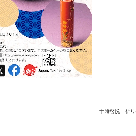
十時啓悦「祈りの