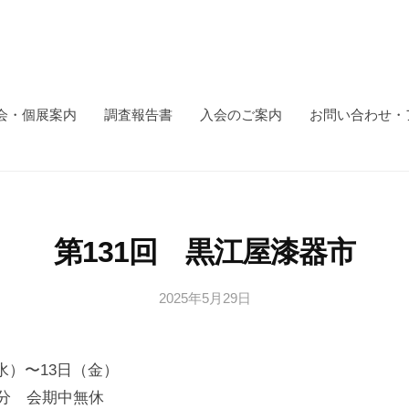
会・個展案内
調査報告書
入会のご案内
お問い合わせ・
第131回 黒江屋漆器市
2025年5月29日
b
y
日
水）〜13日（金）
本
文
30分 会期中無休