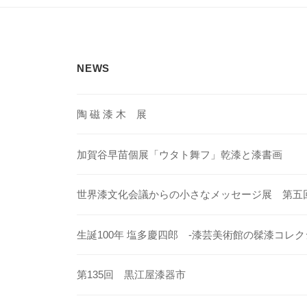
ゲ
ー
シ
NEWS
ョ
ン
陶 磁 漆 木 展
加賀谷早苗個展「ウタト舞フ」乾漆と漆書画
世界漆文化会議からの小さなメッセージ展 第五
生誕100年 塩多慶四郎 -漆芸美術館の髹漆コレク
第135回 黒江屋漆器市