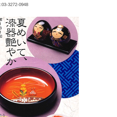
化
3-3272-0948
財
漆
協
会
事
務
局