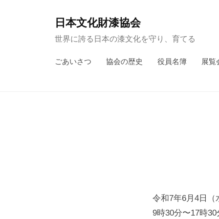
コ
ン
日本文化財漆協会
テ
世界に誇る日本の漆文化を守り、育てる
ン
ごあいさつ
協会の歴史
役員名簿
展覧
ツ
へ
ス
キ
ッ
プ
令和7年6月4日（
9時30分〜17時