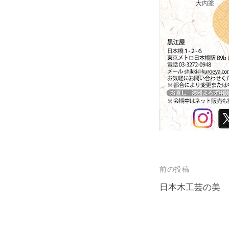
投
前の投稿
稿
日本木工芸の美
ナ
ビ