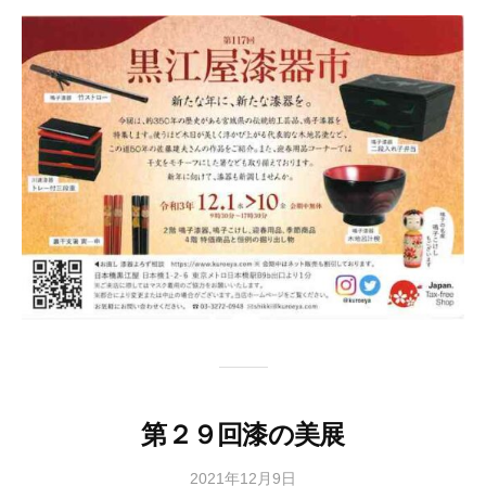
協
会
事
務
局
第２９回漆の美展
2021年12月9日
b