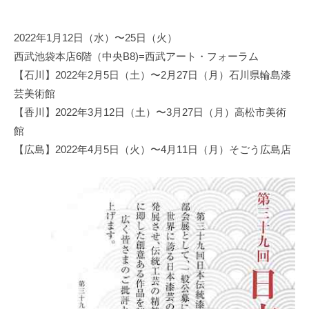
y
日
2022年1月12日（水）〜25日（火）
本
西武池袋本店6階（中央B8)=西武アート・フォーラム
文
化
【石川】2022年2月5日（土）〜2月27日（月）石川県輪島漆
財
芸美術館
漆
【香川】2022年3月12日（土）〜3月27日（月）高松市美術
協
館
会
【広島】2022年4月5日（火）〜4月11日（月）そごう広島店
事
務
局