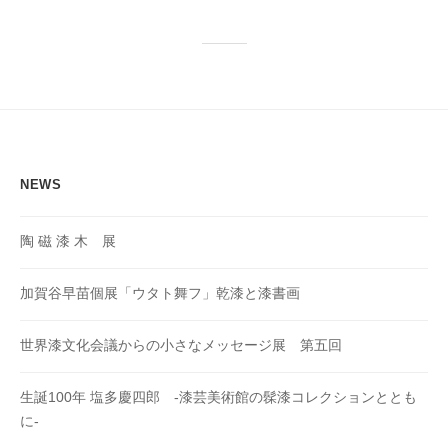
NEWS
陶 磁 漆 木 展
加賀谷早苗個展「ウタト舞フ」乾漆と漆書画
世界漆文化会議からの小さなメッセージ展 第五回
生誕100年 塩多慶四郎 -漆芸美術館の髹漆コレクションととも
に-