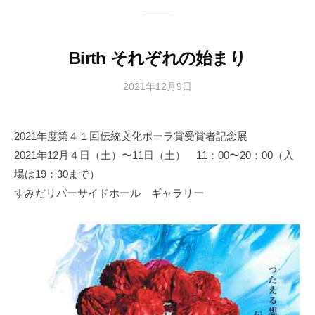
Birth それぞれの始まり
2021年12月9日
b
y
日
2021年度第４１回伝統文化ポーラ賞受賞者記念展
本
2021年12月４日（土）〜11日（土） 11：00〜20：00（入
文
化
場は19：30まで）
財
すみだリバーサイドホール ギャラリー
漆
協
会
事
務
局