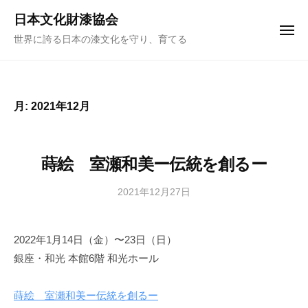
ュ
コ
ー
日本文化財漆協会
ン
メ
世界に誇る日本の漆文化を守り、育てる
ニ
テ
ュ
ー
ン
ツ
へ
月:
2021年12月
ス
キ
ッ
蒔絵 室瀬和美ー伝統を創るー
プ
2021年12月27日
b
y
日
2022年1月14日（金）〜23日（日）
本
銀座・和光 本館6階 和光ホール
文
化
財
蒔絵 室瀬和美ー伝統を創るー
漆