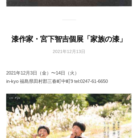
漆作家・宮下智吉個展「家族の漆」
2021年12月13日
b
y
日
2021年12月3日（金）〜14日（火）
本
in-kyo 福島県田村郡三春町中町9 tel:0247-61-6650
文
化
財
漆
協
会
事
務