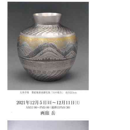
会
事
務
局