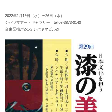
y
日
2022年1月19日（水）〜26日（水）
本
シバヤマアートギャラリー tel:03-3873-9149
文
化
台東区根岸2-1-2 シバヤマビル2F
財
漆
協
会
事
務
局