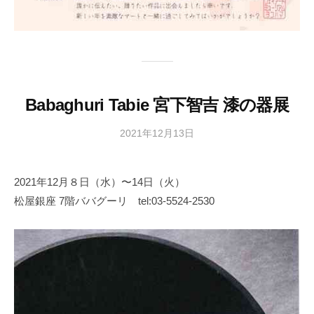
Babaghuri Tabie 宮下智吉 漆の器展
2021年12月13日
b
y
日
2021年12月８日（水）〜14日（火）
本
松屋銀座 7階ババグーリ tel:03-5524-2530
文
化
財
漆
協
会
事