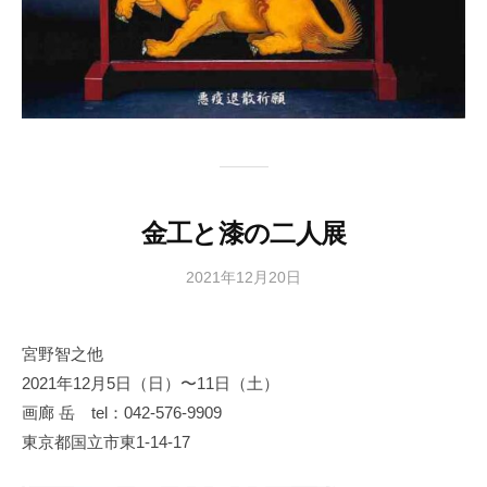
金工と漆の二人展
2021年12月20日
b
y
日
宮野智之他
本
2021年12月5日（日）〜11日（土）
文
化
画廊 岳 tel：042-576-9909
財
東京都国立市東1-14-17
漆
協