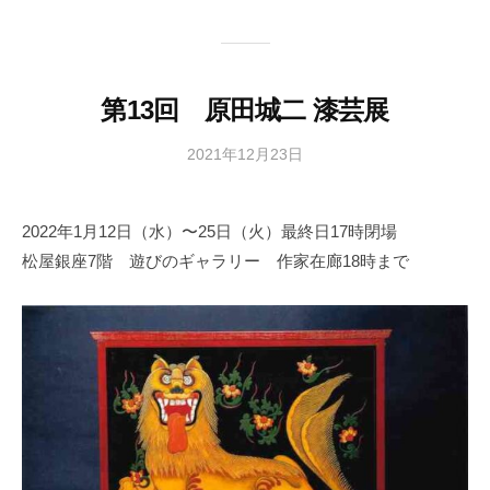
協
会
事
第13回 原田城二 漆芸展
務
局
2021年12月23日
b
y
日
2022年1月12日（水）〜25日（火）最終日17時閉場
本
松屋銀座7階 遊びのギャラリー 作家在廊18時まで
文
化
財
漆
協
会
事
務
局