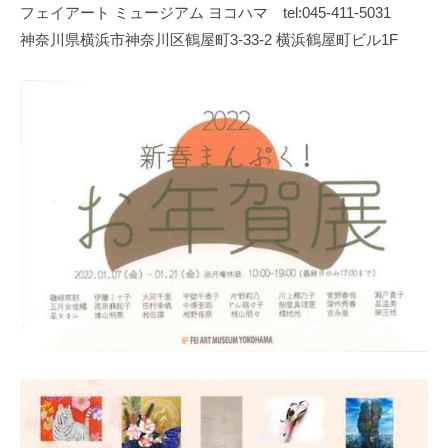
化
フェイアート ミュージアム ヨコハマ tel:045-411-5031
財
神奈川県横浜市神奈川区鶴屋町3-33-2 横浜鶴屋町ビル1F
漆
協
会
事
務
局