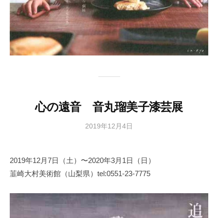
心の遠音 音丸瑠美子漆芸展
2019年12月4日
b
y
日
2019年12月7日（土）〜2020年3月1日（日）
本
韮崎大村美術館（山梨県）tel:0551-23-7775
文
化
財
漆