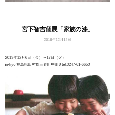
宮下智吉個展「家族の漆」
2019年12月12日
b
y
日
2019年12月6日（金）〜17日（火）
本
in-kyo 福島県田村郡三春町中町9 tel:0247-61-6650
文
化
財
漆
協
会
事
務
局