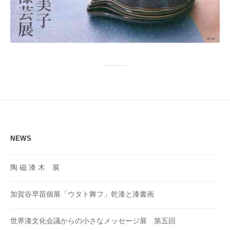
NEWS
陶 磁 漆 木 展
加賀谷早苗個展「ウタト舞フ」乾漆と漆書画
世界漆文化会議からの小さなメッセージ展 第五回