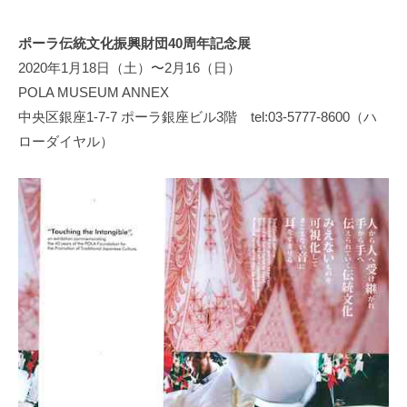
y
日
ポーラ伝統文化振興財団40周年記念展
本
2020年1月18日（土）〜2月16（日）
文
化
POLA MUSEUM ANNEX
財
中央区銀座1-7-7 ポーラ銀座ビル3階 tel:03-5777-8600（ハ
漆
ローダイヤル）
協
会
事
務
局