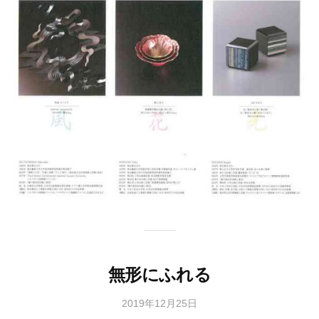
協
会
事
務
局
無形にふれる
2019年12月25日
b