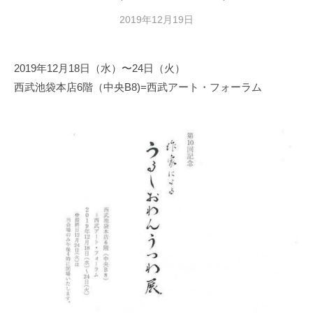
2019年12月19日
b
y
日
2019年12月18日（水）〜24日（火）
本
西武池袋本店6階（中央B8)=西武アート・フォーラム
文
化
財
漆
協
会
事
務
局