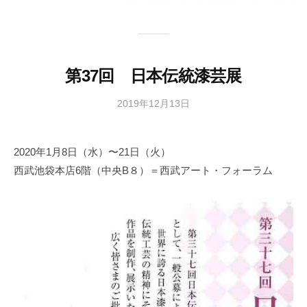
第37回 日本伝統漆芸展
2019年12月13日
b
y
日
2020年1月8日（水）〜21日（火）
本
西武池袋本店6階（中央B８）＝西武アート・フォーラム
文
化
財
漆
協
会
事
務
局