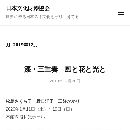
ュ
コ
ー
日本文化財漆協会
ン
メ
世界に誇る日本の漆文化を守り、育てる
ニ
テ
ュ
ー
ン
ツ
へ
月:
2019年12月
ス
キ
ッ
漆・三重奏 風と花と光と
プ
2019年12月26日
b
y
日
松島さくら子 野口洋子 三好かがり
本
2020年1月11日（土）〜19日（日）
文
化
本館６階和光ホール
財
漆