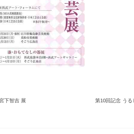
le 宮下智吉 展
第10回記念 う