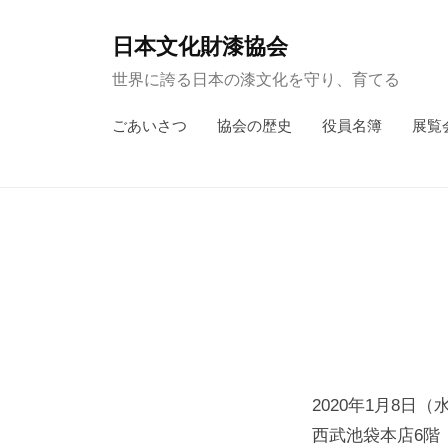
コ
ン
日本文化財漆協会
テ
世界に誇る日本の漆文化を守り、育てる
ン
ごあいさつ
協会の歴史
役員名簿
展覧
ツ
へ
ス
キ
ッ
プ
2020年1月8日
西武池袋本店6階