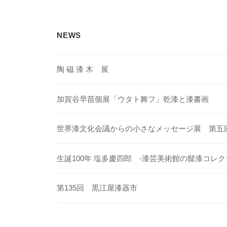
ー
シ
NEWS
ョ
ン
陶 磁 漆 木 展
加賀谷早苗個展「ウタト舞フ」乾漆と漆書画
世界漆文化会議からの小さなメッセージ展 第五
生誕100年 塩多慶四郎 -漆芸美術館の髹漆コレク
第135回 黒江屋漆器市