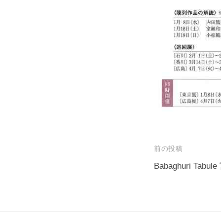
投
前の投稿
稿
Babaghuri Tabu
ナ
ビ
ゲ