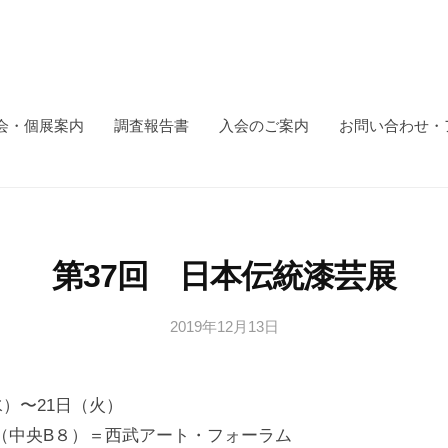
会・個展案内
調査報告書
入会のご案内
お問い合わせ・
第37回 日本伝統漆芸展
2019年12月13日
b
y
日
（水）〜21日（火）
本
文
（中央B８）＝西武アート・フォーラム