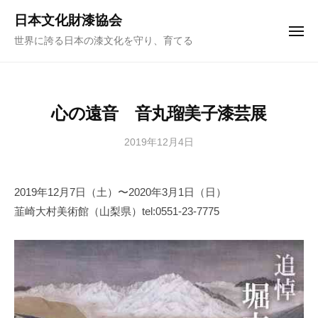
ュ
コ
ー
日本文化財漆協会
ン
メ
世界に誇る日本の漆文化を守り、育てる
ニ
テ
ュ
ー
ン
ツ
へ
心の遠音 音丸瑠美子漆芸展
ス
キ
2019年12月4日
b
y
ッ
日
プ
2019年12月7日（土）〜2020年3月1日（日）
本
韮崎大村美術館（山梨県）tel:0551-23-7775
文
化
財
漆
協
会
事