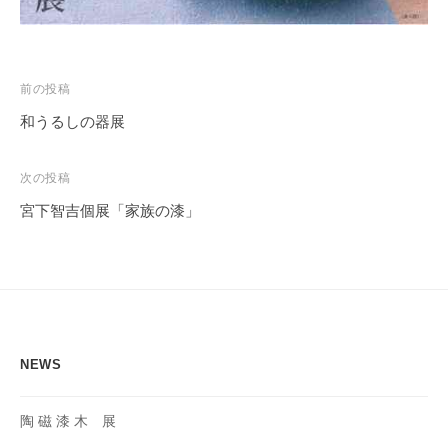
投
前の投稿
稿
和うるしの器展
ナ
ビ
次の投稿
ゲ
宮下智吉個展「家族の漆」
ー
シ
ョ
ン
NEWS
陶 磁 漆 木 展