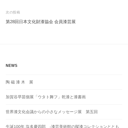
ナ
務
ビ
局
次の投稿
ゲ
第28回日本文化財漆協会 会員漆芸展
ー
シ
ョ
ン
NEWS
陶 磁 漆 木 展
加賀谷早苗個展「ウタト舞フ」乾漆と漆書画
世界漆文化会議からの小さなメッセージ展 第五回
生誕100年 塩多慶四郎 -漆芸美術館の髹漆コレクションととも