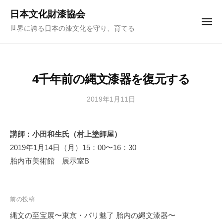
ュ
コ
ー
日本文化財漆協会
ン
メ
世界に誇る日本の漆文化を守り、育てる
ニ
テ
ュ
ー
ン
ツ
へ
4千年前の縄文漆器を復元する
ス
キ
2019年1月11日
b
y
ッ
日
プ
講師：小田和生氏（村上塗師屋）
本
2019年1月14日（月）15：00〜16：30
文
化
胎内市美術館 展示室B
財
漆
協
投
前の投稿
会
稿
縄文の至宝展〜東京・パリ魅了 胎内の縄文漆器〜
事