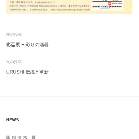
投
前の投稿
稿
彩盃展 − 彩りの酒器 –
ナ
ビ
次の投稿
ゲ
URUSHI 伝統と革新
ー
シ
ョ
ン
NEWS
陶 磁 漆 木 展