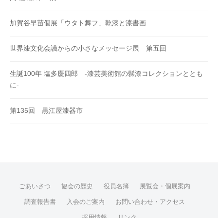
加賀谷早苗個展「ウタト舞フ」乾漆と漆書画
世界漆文化会議からの小さなメッセージ展 第五回
生誕100年 塩多慶四郎 -漆芸美術館の髹漆コレクションととも
に-
第135回 黒江屋漆器市
ごあいさつ
協会の歴史
役員名簿
展覧会・個展案内
調査報告書
入会のご案内
お問い合わせ・アクセス
採用情報
リンク