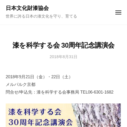
ュ
コ
ー
日本文化財漆協会
ン
メ
世界に誇る日本の漆文化を守り、育てる
ニ
テ
ュ
ー
ン
ツ
へ
漆を科学する会 30周年記念講演会
ス
キ
2018年8月31日
b
y
ッ
日
プ
2018年9月21日（金）・22日（土）
本
メルパルク京都
文
化
問合せ/申込先：漆を科学する会事務局 TEL06-6301-1682
財
漆
協
会
事