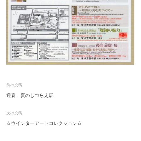
投
前の投稿
稿
迎春 宴のしつらえ展
ナ
ビ
次の投稿
ゲ
☆ウインターアートコレクション☆
ー
シ