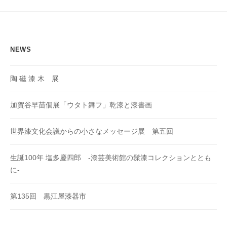
ョ
ン
NEWS
陶 磁 漆 木 展
加賀谷早苗個展「ウタト舞フ」乾漆と漆書画
世界漆文化会議からの小さなメッセージ展 第五回
生誕100年 塩多慶四郎 -漆芸美術館の髹漆コレクションととも
に-
第135回 黒江屋漆器市