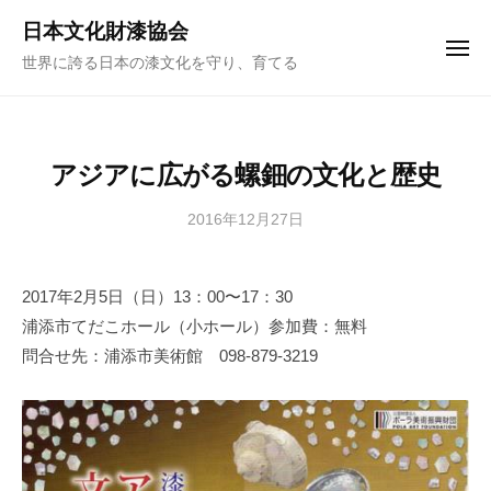
ュ
コ
ー
日本文化財漆協会
ン
メ
世界に誇る日本の漆文化を守り、育てる
ニ
テ
ュ
ー
ン
ツ
へ
アジアに広がる螺鈿の文化と歴史
ス
キ
2016年12月27日
b
y
ッ
日
プ
2017年2月5日（日）13：00〜17：30
本
浦添市てだこホール（小ホール）参加費：無料
文
化
問合せ先：浦添市美術館 098-879-3219
財
漆
協
会
事