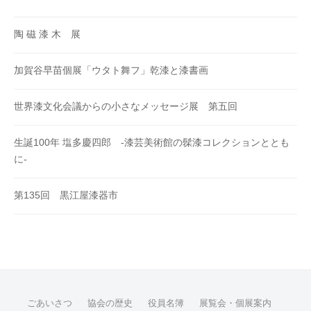
陶 磁 漆 木 展
加賀谷早苗個展「ウタト舞フ」乾漆と漆書画
世界漆文化会議からの小さなメッセージ展 第五回
生誕100年 塩多慶四郎 -漆芸美術館の髹漆コレクションととも
に-
第135回 黒江屋漆器市
ごあいさつ
協会の歴史
役員名簿
展覧会・個展案内