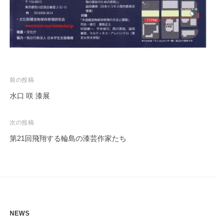
投
前の投稿
稿
水口 咲 漆展
ナ
ビ
次の投稿
ゲ
第21回飛翔する輪島の漆芸作家たち
ー
シ
ョ
ン
NEWS