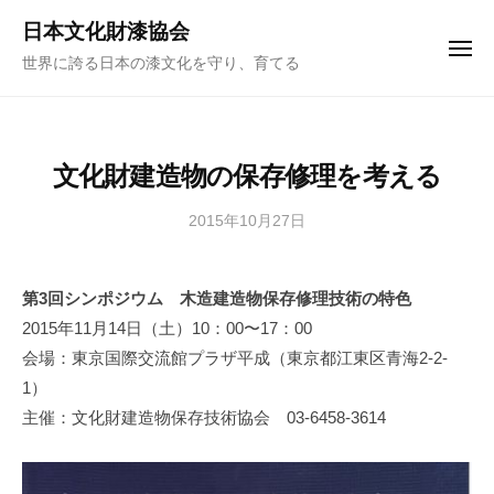
ュ
コ
ー
日本文化財漆協会
ン
メ
世界に誇る日本の漆文化を守り、育てる
ニ
テ
ュ
ー
ン
ツ
へ
文化財建造物の保存修理を考える
ス
キ
2015年10月27日
b
y
ッ
日
プ
第3回シンポジウム 木造建造物保存修理技術の特色
本
2015年11月14日（土）10：00〜17：00
文
化
会場：東京国際交流館プラザ平成（東京都江東区青海2-2-
財
1）
漆
主催：文化財建造物保存技術協会 03-6458-3614
協
会
事