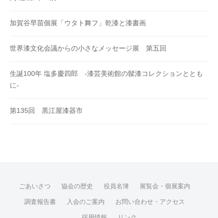
加賀谷早苗個展「ウタト舞フ」乾漆と漆書画
世界漆文化会議からの小さなメッセージ展 第五回
生誕100年 塩多慶四郎 -漆芸美術館の髹漆コレクションととも
に-
第135回 黒江屋漆器市
ごあいさつ
協会の歴史
役員名簿
展覧会・個展案内
調査報告書
入会のご案内
お問い合わせ・アクセス
採用情報
リンク