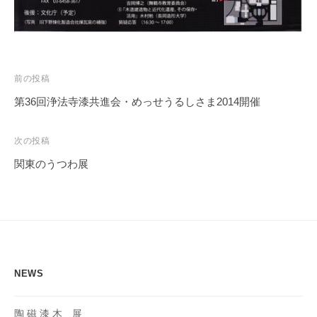
投
前の投稿
稿
第36回浄法寺漆共進会・めっせうるしさま2014開催
ナ
ビ
次の投稿
ゲ
関東のうつわ展
ー
シ
ョ
ン
NEWS
陶 磁 漆 木 展