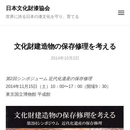
ュ
コ
ー
日本文化財漆協会
ン
メ
世界に誇る日本の漆文化を守り、育てる
ニ
テ
ュ
ー
ン
ツ
へ
文化財建造物の保存修理を考える
ス
キ
2014年10月2日
b
y
ッ
日
プ
第2回シンポジューム 近代化遺産の保存修理
本
2014年11月15日（土）10：00〜17：00（開場9：30）
文
化
東京国立博物館 平成館
財
漆
協
会
事