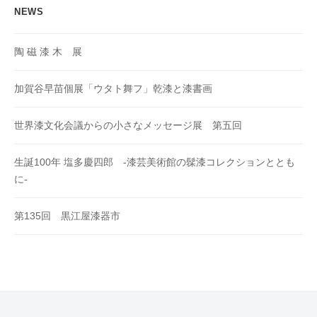
NEWS
陶 磁 漆 木 展
加賀谷早苗個展「ウタト舞フ」乾漆と漆書画
世界漆文化会議からの小さなメッセージ展 第五回
生誕100年 塩多慶四郎 -漆芸美術館の髹漆コレクションととも
に-
第135回 黒江屋漆器市