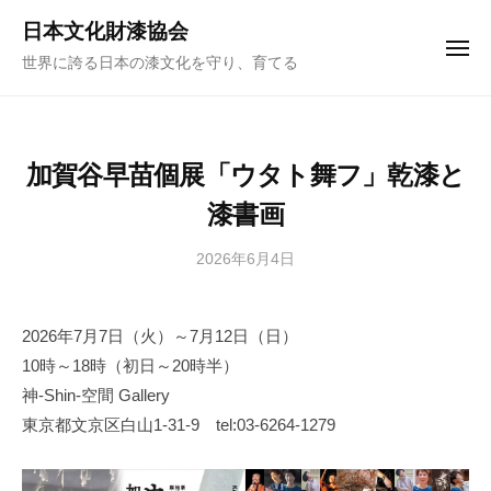
ュ
コ
ー
日本文化財漆協会
ン
メ
世界に誇る日本の漆文化を守り、育てる
ニ
テ
ュ
ー
ン
ツ
へ
加賀谷早苗個展「ウタト舞フ」乾漆と
ス
漆書画
キ
ッ
2026年6月4日
b
プ
y
日
2026年7月7日（火）～7月12日（日）
本
10時～18時（初日～20時半）
文
化
神-Shin-空間 Gallery
財
東京都文京区白山1-31-9 tel:03-6264-1279
漆
協