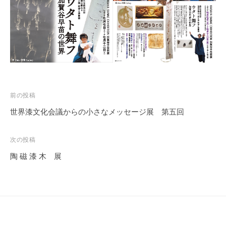
会
事
務
局
投
前の投稿
稿
世界漆文化会議からの小さなメッセージ展 第五回
ナ
ビ
次の投稿
ゲ
陶 磁 漆 木 展
ー
シ
ョ
ン