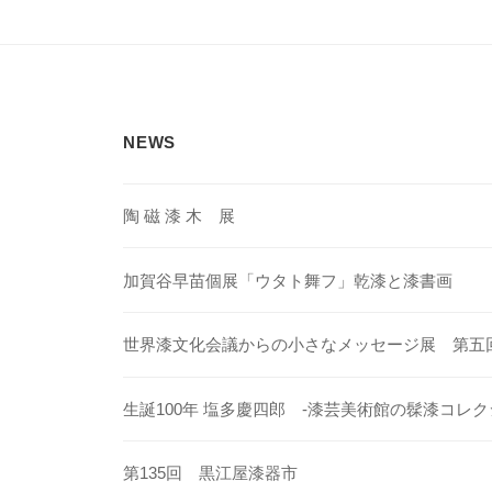
ゲ
ー
シ
ョ
NEWS
ン
陶 磁 漆 木 展
加賀谷早苗個展「ウタト舞フ」乾漆と漆書画
世界漆文化会議からの小さなメッセージ展 第五
生誕100年 塩多慶四郎 -漆芸美術館の髹漆コレク
第135回 黒江屋漆器市