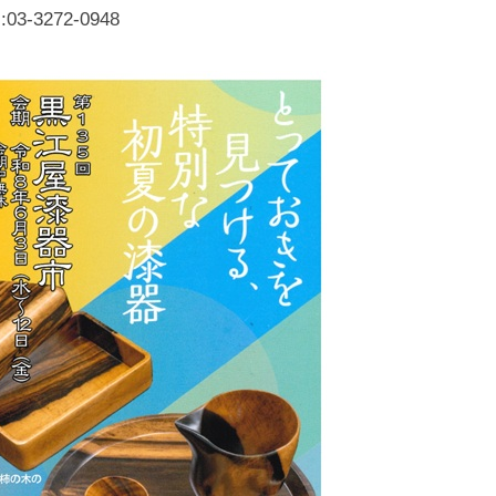
化
3-3272-0948
財
漆
協
会
事
務
局