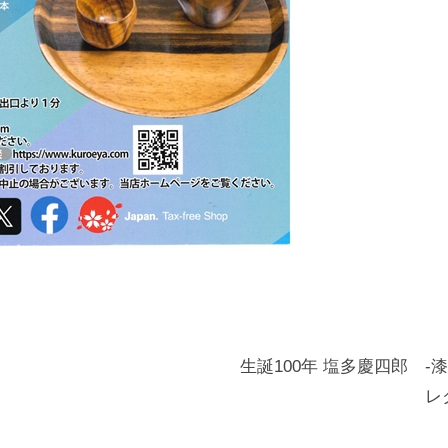
生誕100年 塩多慶四郎 
レ