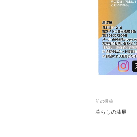
投
前の投稿
稿
暮らしの漆展
ナ
ビ