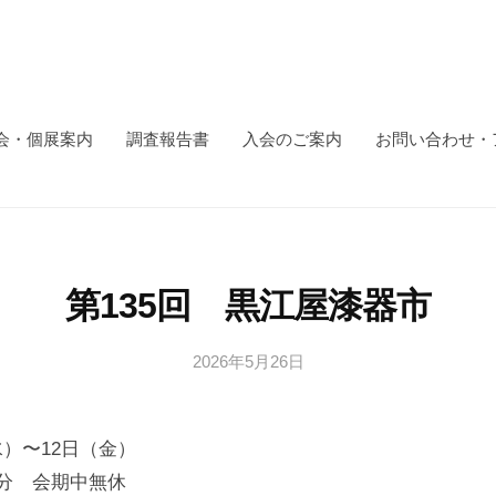
会・個展案内
調査報告書
入会のご案内
お問い合わせ・
第135回 黒江屋漆器市
2026年5月26日
b
y
日
（水）〜12日（金）
本
文
30分 会期中無休