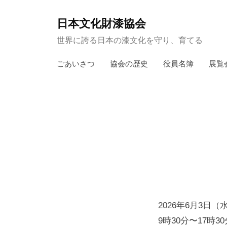
コ
ン
日本文化財漆協会
テ
世界に誇る日本の漆文化を守り、育てる
ン
ごあいさつ
協会の歴史
役員名簿
展覧
ツ
へ
ス
キ
ッ
プ
2026年6月3日
9時30分〜17時