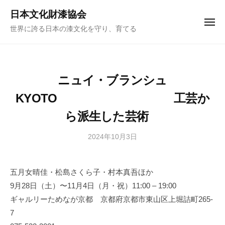
ュ
コ
ー
日本文化財漆協会
ン
メ
世界に誇る日本の漆文化を守り、育てる
ニ
テ
ュ
ー
ン
ツ
へ
ニュイ・ブランシュ
ス
KYOTO 工芸か
キ
ら派生した芸術
ッ
プ
2024年10月3日
b
y
日
五月女晴佳・松島さくら子・村本真吾ほか
本
9月28日（土）〜11月4日（月・祝）11:00 – 19:00
文
化
ギャルリーためなが京都 京都府京都市東山区上堀詰町265-
財
7
漆