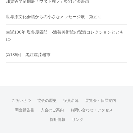
加賀谷早苗個展「ウタト舞フ」乾漆と漆書画
世界漆文化会議からの小さなメッセージ展 第五回
生誕100年 塩多慶四郎 -漆芸美術館の髹漆コレクションととも
に-
第135回 黒江屋漆器市
ごあいさつ
協会の歴史
役員名簿
展覧会・個展案内
調査報告書
入会のご案内
お問い合わせ・アクセス
採用情報
リンク