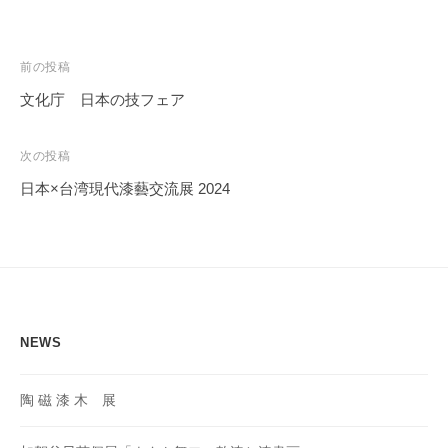
投
前の投稿
稿
文化庁 日本の技フェア
ナ
ビ
次の投稿
ゲ
日本×台湾現代漆藝交流展 2024
ー
シ
ョ
ン
NEWS
陶 磁 漆 木 展