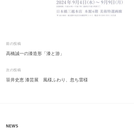
投
前の投稿
稿
高橋誠一の漆造形「漆と游」
ナ
ビ
次の投稿
ゲ
笹井史恵 漆芸展 風様ふわり、忽ち雷様
ー
シ
ョ
ン
NEWS