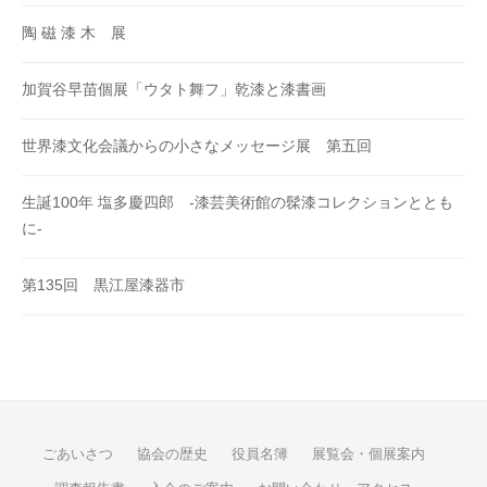
陶 磁 漆 木 展
加賀谷早苗個展「ウタト舞フ」乾漆と漆書画
世界漆文化会議からの小さなメッセージ展 第五回
生誕100年 塩多慶四郎 -漆芸美術館の髹漆コレクションととも
に-
第135回 黒江屋漆器市
ごあいさつ
協会の歴史
役員名簿
展覧会・個展案内