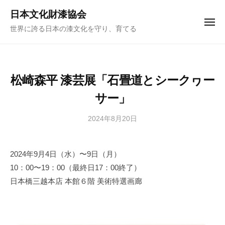
ュ
コ
ー
日本文化財漆協会
ン
メ
世界に誇る日本の漆文化を守り、育てる
ニ
テ
ュ
ー
ン
ツ
へ
松崎森平 漆芸展「石畳道とシークヮー
ス
サー」
キ
ッ
2024年8月20日
b
プ
y
日
2024年9月4日（水）〜9日（月）
本
10：00〜19：00（最終日17：00終了）
文
化
日本橋三越本店 本館６階 美術特選画廊
財
漆
協