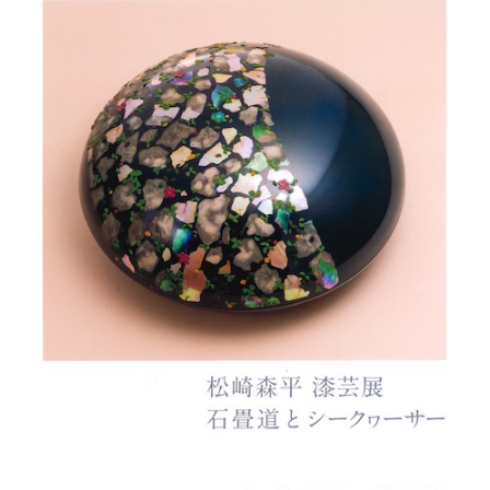
会
事
務
局