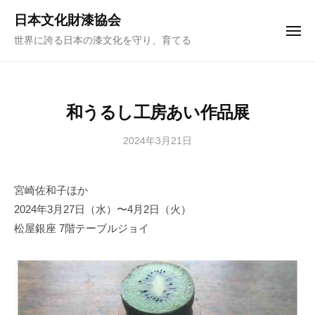
ュ
コ
ー
日本文化財漆協会
ン
メ
世界に誇る日本の漆文化を守り、育てる
ニ
テ
ュ
ー
ン
ツ
へ
和うるし工房あい作品展
ス
キ
2024年3月21日
b
y
ッ
日
プ
宮崎佐和子ほか
本
2024年3月27日（水）〜4月2日（火）
文
化
松屋銀座 7階テーブルジョイ
財
漆
協
会
事