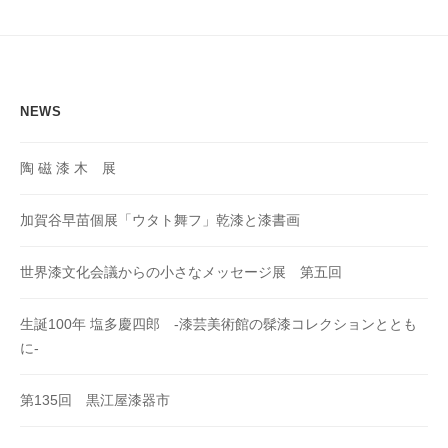
ョ
ン
NEWS
陶 磁 漆 木 展
加賀谷早苗個展「ウタト舞フ」乾漆と漆書画
世界漆文化会議からの小さなメッセージ展 第五回
生誕100年 塩多慶四郎 -漆芸美術館の髹漆コレクションととも
に-
第135回 黒江屋漆器市