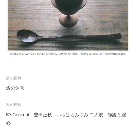
務
局
投
前の投稿
稿
漆の休息
ナ
ビ
次の投稿
ゲ
K’sConcept 豊田正秋 いらはらみつみ 二人展 静謐と躍
ー
心
シ