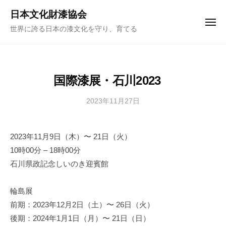
ュ
コ
ー
日本文化財漆協会
ン
メ
世界に誇る日本の漆文化を守り、育てる
ニ
テ
ュ
ー
ン
ツ
へ
国際漆展・石川2023
ス
キ
2023年11月27日
b
y
ッ
日
プ
2023年11月9日（木）〜 21日（火）
本
10時00分 – 18時00分
文
化
石川県政記念しいのき迎賓館
財
漆
輪島展
協
前期：2023年12月2日（土）〜 26日（火）
会
後期：2024年1月1日（月）〜 21日（日）
事