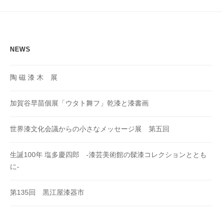
ョ
ン
NEWS
陶 磁 漆 木 展
加賀谷早苗個展「ウタト舞フ」乾漆と漆書画
世界漆文化会議からの小さなメッセージ展 第五回
生誕100年 塩多慶四郎 -漆芸美術館の髹漆コレクションととも
に-
第135回 黒江屋漆器市