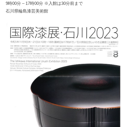
9時00分 – 17時00分 ※入館は30分前まで
務
石川県輪島漆芸美術館
局