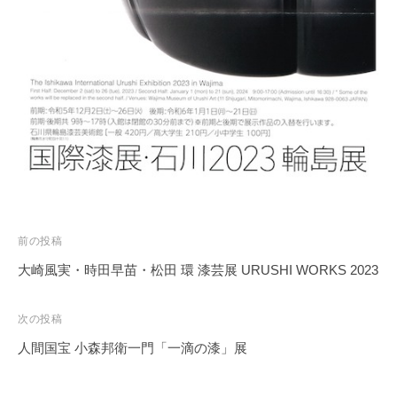
投
前の投稿
稿
大崎風実・時田早苗・松田 環 漆芸展 URUSHI WORKS 2023
ナ
ビ
次の投稿
ゲ
人間国宝 小森邦衛一門「一滴の漆」展
ー
シ