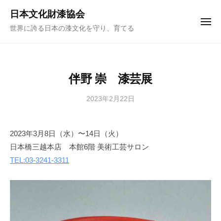
ュ
コ
ー
日本文化財漆協会
ン
メ
世界に誇る日本の漆文化を守り、育てる
ニ
テ
ュ
ー
ン
ツ
へ
伴野 崇 漆芸展
ス
キ
2023年2月22日
b
y
ッ
日
プ
2023年3月8日（水）〜14日（火）
本
日本橋三越本店 本館6階 美術工芸サロン
文
化
TEL:03-3241-3311
財
漆
協
会
事