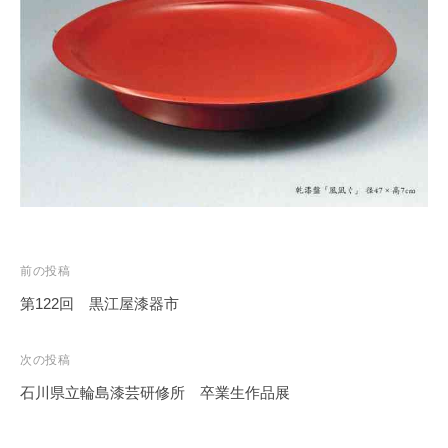
務
局
投
前の投稿
稿
第122回 黒江屋漆器市
ナ
ビ
次の投稿
ゲ
石川県立輪島漆芸研修所 卒業生作品展
ー
シ