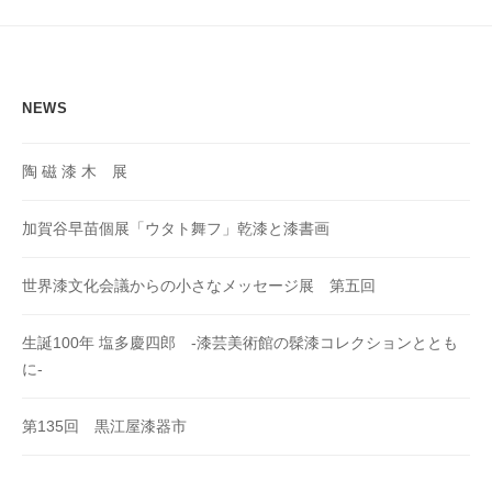
ョ
ン
NEWS
陶 磁 漆 木 展
加賀谷早苗個展「ウタト舞フ」乾漆と漆書画
世界漆文化会議からの小さなメッセージ展 第五回
生誕100年 塩多慶四郎 -漆芸美術館の髹漆コレクションととも
に-
第135回 黒江屋漆器市