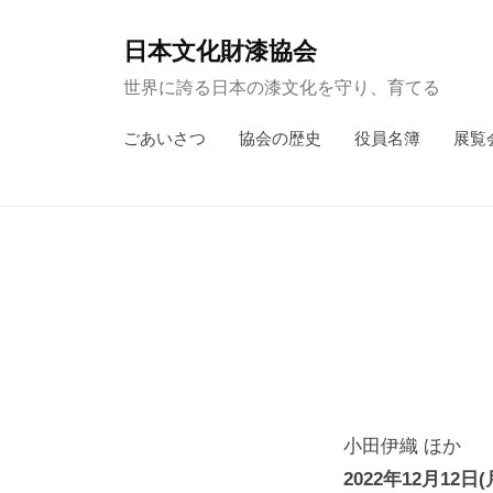
コ
ン
日本文化財漆協会
テ
世界に誇る日本の漆文化を守り、育てる
ン
ごあいさつ
協会の歴史
役員名簿
展覧
ツ
へ
ス
キ
ッ
プ
小田伊織 ほか
2022年12月12日