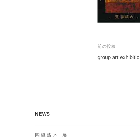
投
前の投稿
稿
group art exhibit
ナ
ビ
ゲ
ー
シ
NEWS
ョ
ン
陶 磁 漆 木 展