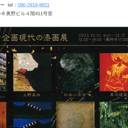
化
 tel：
090-2919-8651
財
-8 奥野ビル４階411号室
漆
協
会
事
務
局