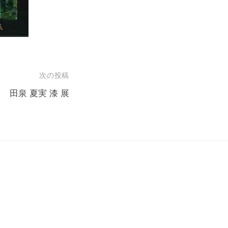
次の投稿
田泉 夏実 漆 展