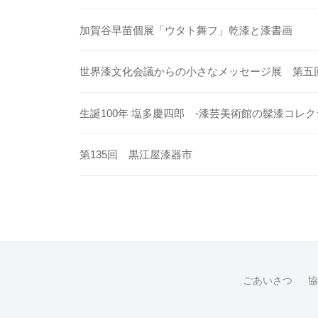
加賀谷早苗個展「ウタト舞フ」乾漆と漆書画
世界漆文化会議からの小さなメッセージ展 第五
生誕100年 塩多慶四郎 -漆芸美術館の髹漆コレク
第135回 黒江屋漆器市
ごあいさつ
協