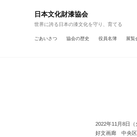
コ
ン
日本文化財漆協会
テ
世界に誇る日本の漆文化を守り、育てる
ン
ごあいさつ
協会の歴史
役員名簿
展覧
ツ
へ
ス
キ
ッ
プ
2022年11月8日
好文画廊 中央区日本橋浜