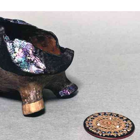
化
財
漆
協
会
事
務
局