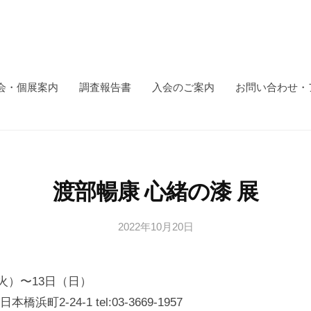
会・個展案内
調査報告書
入会のご案内
お問い合わせ・
渡部暢康 心緒の漆 展
2022年10月20日
b
y
日
（火）〜13日（日）
本
文
町2-24-1 tel:03-3669-1957