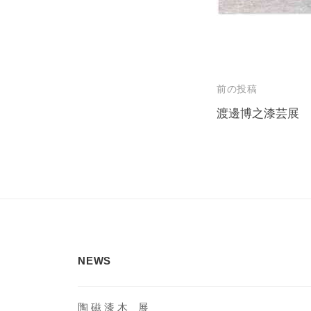
投
前の投稿
稿
渡邊博之漆芸展
ナ
ビ
ゲ
ー
シ
ョ
NEWS
ン
陶 磁 漆 木 展