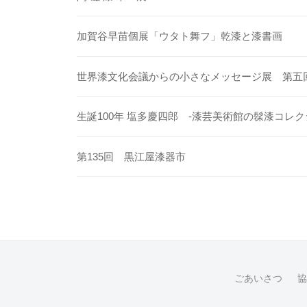
加賀谷早苗個展「ウタト舞フ」乾漆と漆書画
世界漆文化会議からの小さなメッセージ展 第五
生誕100年 塩多慶四郎 -漆芸美術館の髹漆コレク
第135回 黒江屋漆器市
ごあいさつ
協