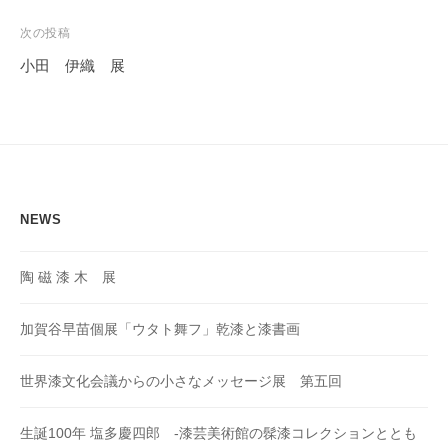
ナ
ビ
次の投稿
ゲ
小田 伊織 展
ー
シ
ョ
ン
NEWS
陶 磁 漆 木 展
加賀谷早苗個展「ウタト舞フ」乾漆と漆書画
世界漆文化会議からの小さなメッセージ展 第五回
生誕100年 塩多慶四郎 -漆芸美術館の髹漆コレクションととも