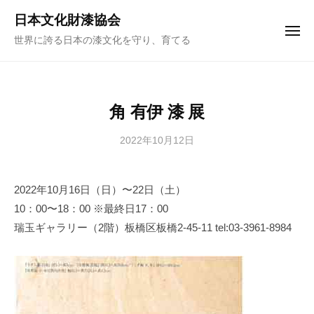
ュ
コ
ー
日本文化財漆協会
ン
メ
世界に誇る日本の漆文化を守り、育てる
ニ
テ
ュ
ー
ン
ツ
へ
角 有伊 漆 展
ス
キ
2022年10月12日
b
y
ッ
日
プ
2022年10月16日（日）〜22日（土）
本
10：00〜18：00 ※最終日17：00
文
化
瑞玉ギャラリー（2階）板橋区板橋2-45-11 tel:03-3961-8984
財
漆
協
会
事