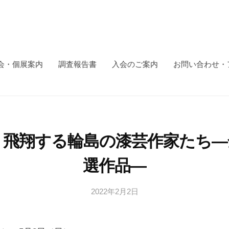
会・個展案内
調査報告書
入会のご案内
お問い合わせ・
 飛翔する輪島の漆芸作家たち
選作品―
2022年2月2日
b
y
日