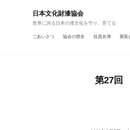
コ
ン
日本文化財漆協会
テ
世界に誇る日本の漆文化を守り、育てる
ン
ごあいさつ
協会の歴史
役員名簿
展覧
ツ
へ
ス
キ
ッ
第27回
プ