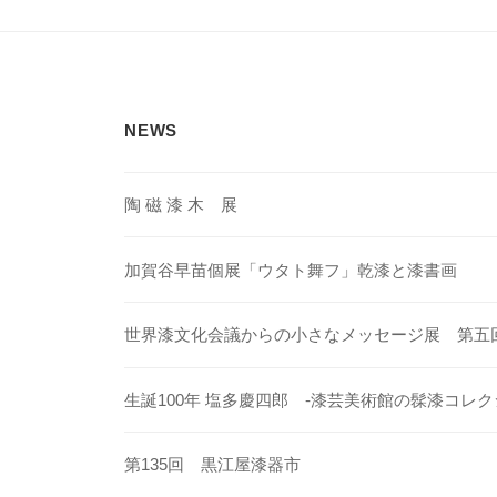
ビ
ゲ
ー
シ
NEWS
ョ
ン
陶 磁 漆 木 展
加賀谷早苗個展「ウタト舞フ」乾漆と漆書画
世界漆文化会議からの小さなメッセージ展 第五
生誕100年 塩多慶四郎 -漆芸美術館の髹漆コレク
第135回 黒江屋漆器市