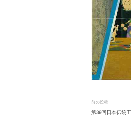
投
前の投稿
稿
第39回日本伝統
ナ