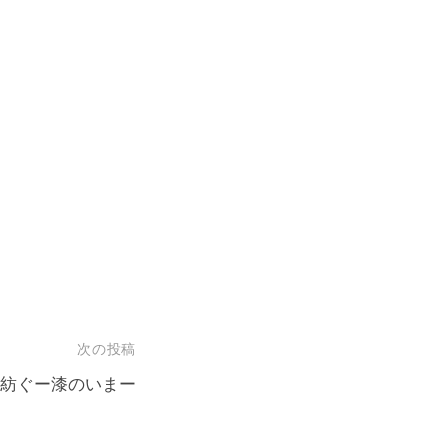
次の投稿
紡ぐー漆のいまー