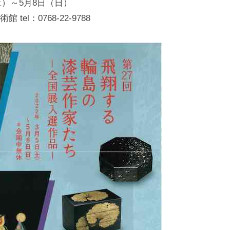
（土）～5月8日（日）
本
文
tel：0768-22-9788
化
財
漆
協
会
事
務
局