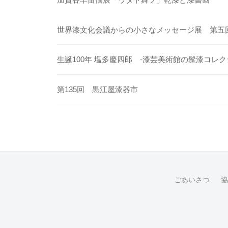
世界漆文化会議からの小さなメッセージ展 第五
生誕100年 塩多慶四郎 -漆芸美術館の髹漆コレク
第135回 黒江屋漆器市
ごあいさつ
協