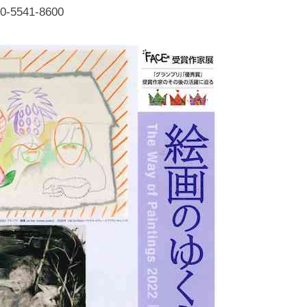
化
5541-8600
財
漆
協
会
事
務
局