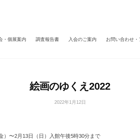
会・個展案内
調査報告書
入会のご案内
お問い合わせ・
絵画のゆくえ2022
2022年1月12日
b
y
日
本
文
日（金）〜2月13日（日）入館午後5時30分まで