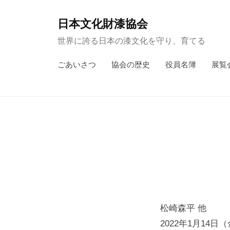
コ
ン
日本文化財漆協会
テ
世界に誇る日本の漆文化を守り、育てる
ン
ごあいさつ
協会の歴史
役員名簿
展覧
ツ
へ
ス
キ
ッ
プ
松崎森平 他
2022年1月14