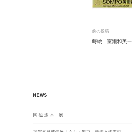
投
前の投稿
稿
蒔絵 室瀬和美ー
ナ
ビ
ゲ
ー
シ
NEWS
ョ
ン
陶 磁 漆 木 展
加賀谷早苗個展「ウタト舞フ」乾漆と漆書画