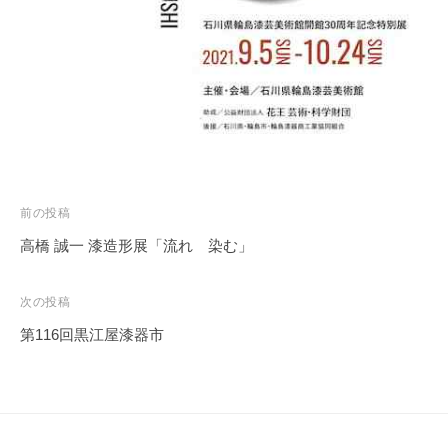
投
前の投稿
稿
高橋 誠一 漆造形展「流れ 染む」
ナ
ビ
次の投稿
ゲ
第116回黒江屋漆器市
ー
シ
ョ
ン