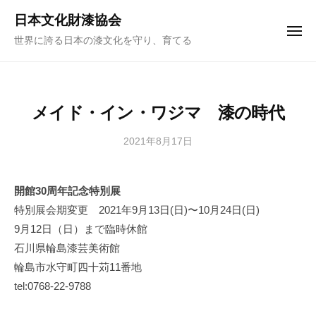
ュ
コ
ー
日本文化財漆協会
ン
メ
世界に誇る日本の漆文化を守り、育てる
ニ
テ
ュ
ー
ン
ツ
へ
メイド・イン・ワジマ 漆の時代
ス
キ
2021年8月17日
b
y
ッ
日
プ
開館30周年記念特別展
本
特別展会期変更 2021年9月13日(日)〜10月24日(日)
文
化
9月12日（日）まで臨時休館
財
石川県輪島漆芸美術館
漆
輪島市水守町四十苅11番地
協
tel:0768-22-9788
会
事