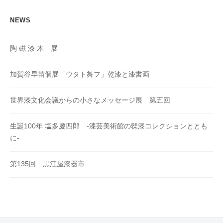
NEWS
陶 磁 漆 木 展
加賀谷早苗個展「ウタト舞フ」乾漆と漆書画
世界漆文化会議からの小さなメッセージ展 第五回
生誕100年 塩多慶四郎 -漆芸美術館の髹漆コレクションととも
に-
第135回 黒江屋漆器市