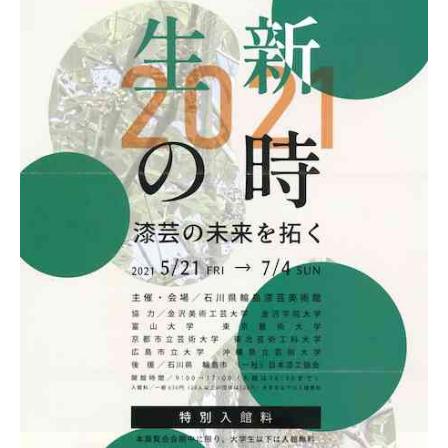
会
事
務
局