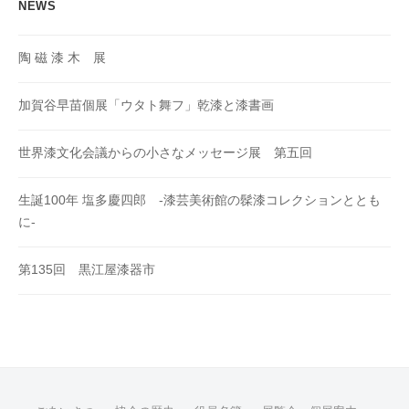
NEWS
陶 磁 漆 木 展
加賀谷早苗個展「ウタト舞フ」乾漆と漆書画
世界漆文化会議からの小さなメッセージ展 第五回
生誕100年 塩多慶四郎 -漆芸美術館の髹漆コレクションととも
に-
第135回 黒江屋漆器市