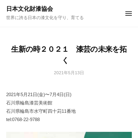
ュ
コ
ー
日本文化財漆協会
ン
メ
世界に誇る日本の漆文化を守り、育てる
ニ
テ
ュ
ー
ン
ツ
へ
生新の時２０２１ 漆芸の未来を拓
ス
く
キ
ッ
2021年5月13日
b
プ
y
日
2021年5月21日(金)〜7月4日(日)
本
石川県輪島漆芸美術館
文
化
石川県輪島市水守町四十苅11番地
財
tel:0768-22-9788
漆
協