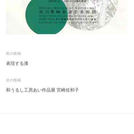
投
前の投稿
稿
表現する漆
ナ
ビ
次の投稿
ゲ
和うるし工房あい作品展 宮崎佐和子
ー
シ
ョ
ン