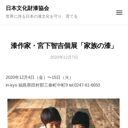
ュ
コ
ー
日本文化財漆協会
ン
メ
世界に誇る日本の漆文化を守り、育てる
ニ
テ
ュ
ー
ン
ツ
へ
漆作家・宮下智吉個展「家族の漆」
ス
キ
2020年12月7日
b
y
ッ
日
プ
2020年12月4日（金）〜15日（火）
本
in-kyo 福島県田村郡三春町中町9 tel:0247-61-6650
文
化
財
漆
協
会
事