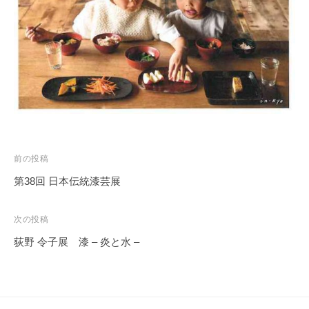
務
局
投
前の投稿
稿
第38回 日本伝統漆芸展
ナ
ビ
次の投稿
ゲ
荻野 令子展 漆 – 炎と水 –
ー
シ
ョ