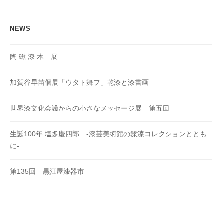
ン
NEWS
陶 磁 漆 木 展
加賀谷早苗個展「ウタト舞フ」乾漆と漆書画
世界漆文化会議からの小さなメッセージ展 第五回
生誕100年 塩多慶四郎 -漆芸美術館の髹漆コレクションととも
に-
第135回 黒江屋漆器市