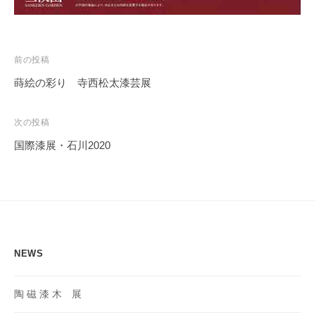
投
前の投稿
稿
蒔絵の彩り 寺西松太漆芸展
ナ
ビ
次の投稿
ゲ
国際漆展・石川2020
ー
シ
ョ
ン
NEWS
陶 磁 漆 木 展