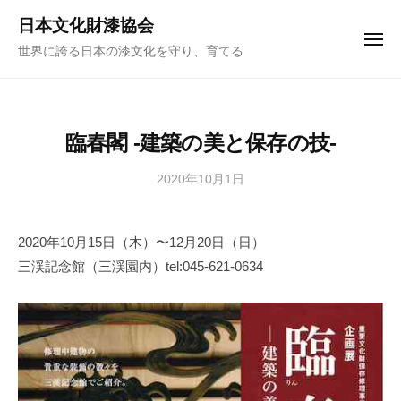
ュ
コ
ー
日本文化財漆協会
ン
メ
世界に誇る日本の漆文化を守り、育てる
ニ
テ
ュ
ー
ン
ツ
へ
臨春閣 -建築の美と保存の技-
ス
キ
2020年10月1日
b
y
ッ
日
プ
2020年10月15日（木）〜12月20日（日）
本
三渓記念館（三渓園内）tel:045-621-0634
文
化
財
漆
協
会
事