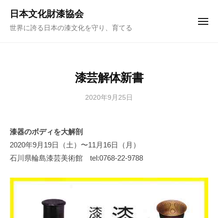
ュ
コ
ー
日本文化財漆協会
ン
メ
世界に誇る日本の漆文化を守り、育てる
ニ
テ
ュ
ー
ン
ツ
へ
漆芸解体新書
ス
キ
2020年9月25日
b
y
ッ
日
プ
漆器のボディを大解剖
本
2020年9月19日（土）〜11月16日（月）
文
化
石川県輪島漆芸美術館 tel:0768-22-9788
財
漆
協
会
事