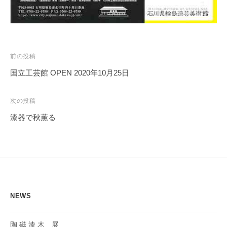
投
前の投稿
稿
国立工芸館 OPEN 2020年10月25日
ナ
ビ
次の投稿
ゲ
漆器で秋薫る
ー
シ
ョ
ン
NEWS
陶 磁 漆 木 展