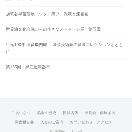
加賀谷早苗個展「ウタト舞フ」乾漆と漆書画
世界漆文化会議からの小さなメッセージ展 第五回
生誕100年 塩多慶四郎 -漆芸美術館の髹漆コレクションととも
に-
第135回 黒江屋漆器市
ごあいさつ
協会の歴史
役員名簿
展覧会・個展案内
調査報告書
入会のご案内
お問い合わせ・アクセス
採用情報
リンク