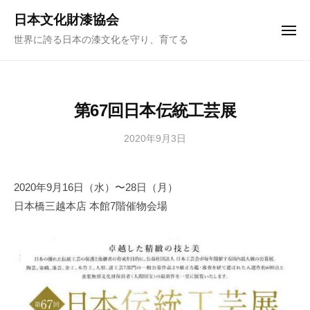
ュ
コ
ー
日本文化財漆協会
ン
メ
世界に誇る日本の漆文化を守り、育てる
ニ
テ
ュ
ー
ン
ツ
へ
第67回日本伝統工芸展
ス
キ
2020年9月3日
b
y
ッ
日
プ
2020年9月16日（水）〜28日（月）
本
日本橋三越本店 本館7階催物会場
文
化
財
漆
協
会
事