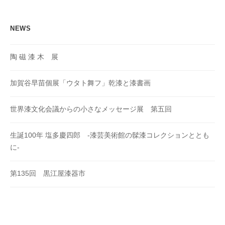
ン
NEWS
陶 磁 漆 木 展
加賀谷早苗個展「ウタト舞フ」乾漆と漆書画
世界漆文化会議からの小さなメッセージ展 第五回
生誕100年 塩多慶四郎 -漆芸美術館の髹漆コレクションととも
に-
第135回 黒江屋漆器市