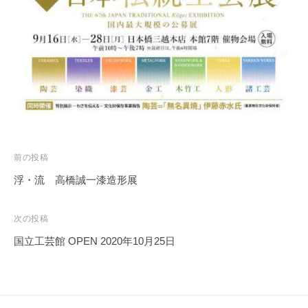
務
局
投
前の投稿
稿
浮・流 高橋誠一漆造形展
ナ
ビ
次の投稿
ゲ
国立工芸館 OPEN 2020年10月25日
ー
シ
ョ