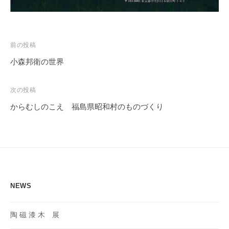
投
前の投稿
稿
小森邦衛の世界
ナ
ビ
次の投稿
ゲ
からむしのこえ 福島県昭和村のものづくり
ー
シ
ョ
ン
NEWS
陶 磁 漆 木 展