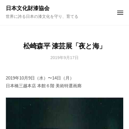
ュ
コ
ー
日本文化財漆協会
ン
メ
世界に誇る日本の漆文化を守り、育てる
ニ
テ
ュ
ー
ン
ツ
へ
松崎森平 漆芸展「夜と海」
ス
キ
2019年9月17日
b
y
ッ
日
プ
2019年10月9日（水）〜14日（月）
本
日本橋三越本店 本館６階 美術特選画廊
文
化
財
漆
協
会
事