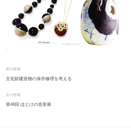
務
局
投
前の投稿
稿
文化財建造物の保存修理を考える
ナ
ビ
次の投稿
ゲ
第48回 ほとけの造形展
ー
シ
ョ