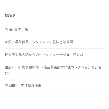
ン
NEWS
陶 磁 漆 木 展
加賀谷早苗個展「ウタト舞フ」乾漆と漆書画
世界漆文化会議からの小さなメッセージ展 第五回
生誕100年 塩多慶四郎 -漆芸美術館の髹漆コレクションととも
に-
第135回 黒江屋漆器市