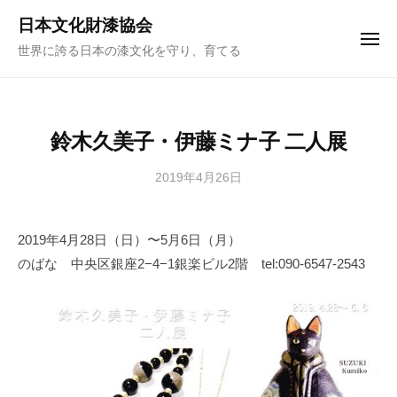
ュ
コ
ー
日本文化財漆協会
ン
メ
世界に誇る日本の漆文化を守り、育てる
ニ
テ
ュ
ー
ン
ツ
へ
鈴木久美子・伊藤ミナ子 二人展
ス
キ
2019年4月26日
b
y
ッ
日
プ
2019年4月28日（日）〜5月6日（月）
本
のばな 中央区銀座2−4−1銀楽ビル2階 tel:090-6547-2543
文
化
財
漆
協
会
事