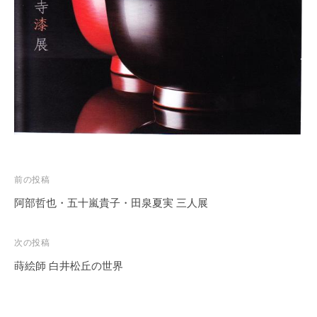
務
局
投
前の投稿
稿
阿部哲也・五十嵐貴子・田泉夏実 三人展
ナ
ビ
次の投稿
ゲ
蒔絵師 白井松丘の世界
ー
シ