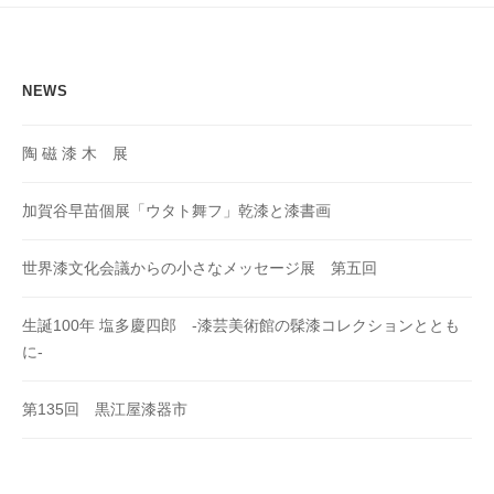
ョ
ン
NEWS
陶 磁 漆 木 展
加賀谷早苗個展「ウタト舞フ」乾漆と漆書画
世界漆文化会議からの小さなメッセージ展 第五回
生誕100年 塩多慶四郎 -漆芸美術館の髹漆コレクションととも
に-
第135回 黒江屋漆器市