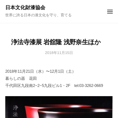
ュ
コ
ー
日本文化財漆協会
ン
メ
世界に誇る日本の漆文化を守り、育てる
ニ
テ
ュ
ー
ン
ツ
へ
浄法寺漆展 岩舘隆 浅野奈生ほか
ス
キ
2018年11月15日
b
y
ッ
日
プ
2018年11月21日（水）〜12月1日（土）
本
暮らしの器 花田
文
化
千代田区九段南2−2−5九段ビル1・2F tel:03-3262-0669
財
漆
協
会
事