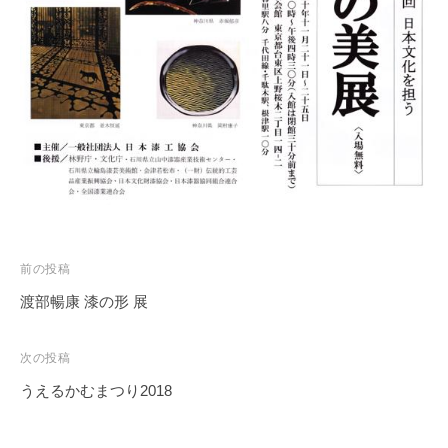
務
局
投
前の投稿
稿
渡部暢康 漆の形 展
ナ
ビ
次の投稿
ゲ
うえるかむまつり2018
ー
シ