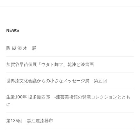
ョ
ン
NEWS
陶 磁 漆 木 展
加賀谷早苗個展「ウタト舞フ」乾漆と漆書画
世界漆文化会議からの小さなメッセージ展 第五回
生誕100年 塩多慶四郎 -漆芸美術館の髹漆コレクションととも
に-
第135回 黒江屋漆器市