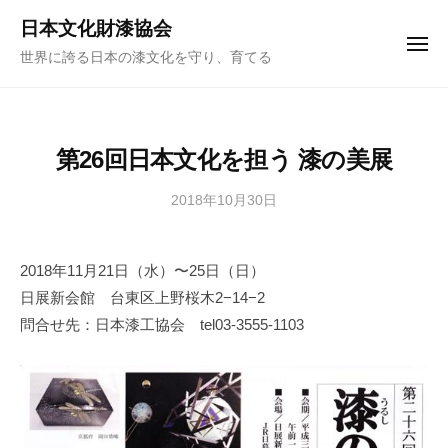
ュ
コ
ー
日本文化財漆協会
ン
メ
世界に誇る日本の漆文化を守り、育てる
ニ
テ
ュ
ー
ン
ツ
へ
第26回日本文化を担う 漆の美展
ス
キ
2018年10月30日
b
y
ッ
日
プ
2018年11月21日（水）〜25日（日）
本
日展新会館 台東区上野桜木2−14−2
文
化
問合せ先：日本漆工協会 tel03-3555-1103
財
漆
協
会
事