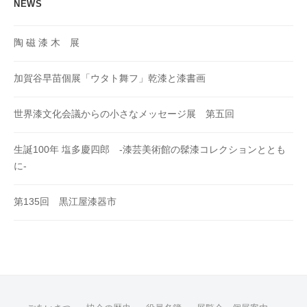
NEWS
陶 磁 漆 木 展
加賀谷早苗個展「ウタト舞フ」乾漆と漆書画
世界漆文化会議からの小さなメッセージ展 第五回
生誕100年 塩多慶四郎 -漆芸美術館の髹漆コレクションととも
に-
第135回 黒江屋漆器市