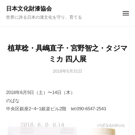
ュ
コ
ー
日本文化財漆協会
ン
メ
世界に誇る日本の漆文化を守り、育てる
ニ
テ
ュ
ー
ン
ツ
へ
植草稔・具嶋直子・宮野智之・タジマ
ス
ミカ 四人展
キ
ッ
2018年5月31日
b
プ
y
日
2018年6月9日（土）〜14日（木）
本
のばな
文
化
中央区銀座2−4−1銀楽ビル2階 tel:090-6547-2543
財
漆
協