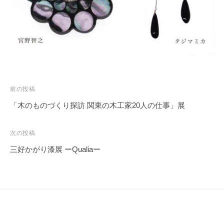
投
前の投稿
稿
「木のものづくり探訪 関東の木工家20人の仕事」展
ナ
ビ
次の投稿
ゲ
三好かがり漆展 ーQualiaー
ー
シ
ョ
ン