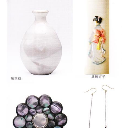
会
事
務
局