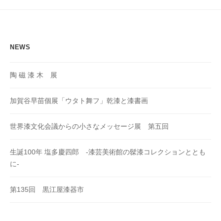
ョ
ン
NEWS
陶 磁 漆 木 展
加賀谷早苗個展「ウタト舞フ」乾漆と漆書画
世界漆文化会議からの小さなメッセージ展 第五回
生誕100年 塩多慶四郎 -漆芸美術館の髹漆コレクションととも
に-
第135回 黒江屋漆器市