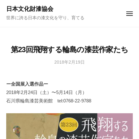
ュ
コ
ー
日本文化財漆協会
ン
メ
世界に誇る日本の漆文化を守り、育てる
ニ
テ
ュ
ー
ン
ツ
へ
第23回飛翔する輪島の漆芸作家たち
ス
キ
2018年2月19日
b
y
ッ
日
プ
ー全国展入選作品ー
本
2018年2月24日（土）〜5月14日（月）
文
化
石川県輪島漆芸美術館 tel:0768-22-9788
財
漆
協
会
事