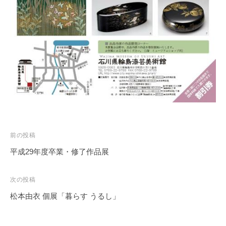
投
前の投稿
稿
平成29年度卒業・修了作品展
ナ
ビ
次の投稿
ゲ
松本由衣 個展「暮らす うるし」
ー
シ