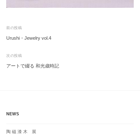
投
前の投稿
稿
Urushi・Jewelry vol.4
ナ
ビ
次の投稿
ゲ
アートで綴る 和光歳時記
ー
シ
ョ
ン
NEWS
陶 磁 漆 木 展