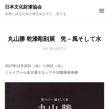
ュ
コ
ー
日本文化財漆協会
ン
メ
世界に誇る日本の漆文化を守り、育てる
ニ
テ
ュ
ー
ン
ツ
へ
丸山勝 乾漆彫刻展 凭 – 風そして水
ス
キ
2017年12月7日
b
y
ッ
日
プ
2017年12月20日（水）〜26日（火）
本
ジェイアール名古屋タカシマヤ10階美術画廊
文
化
財
漆
協
会
事