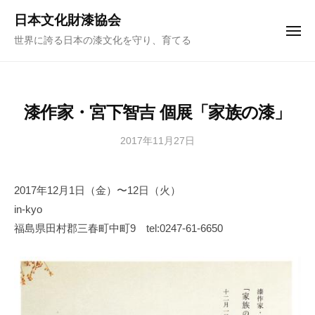
ュ
コ
ー
日本文化財漆協会
ン
メ
世界に誇る日本の漆文化を守り、育てる
ニ
テ
ュ
ー
ン
ツ
へ
漆作家・宮下智吉 個展「家族の漆」
ス
キ
2017年11月27日
b
y
ッ
日
プ
2017年12月1日（金）〜12日（火）
本
in-kyo
文
化
福島県田村郡三春町中町9 tel:0247-61-6650
財
漆
協
会
事