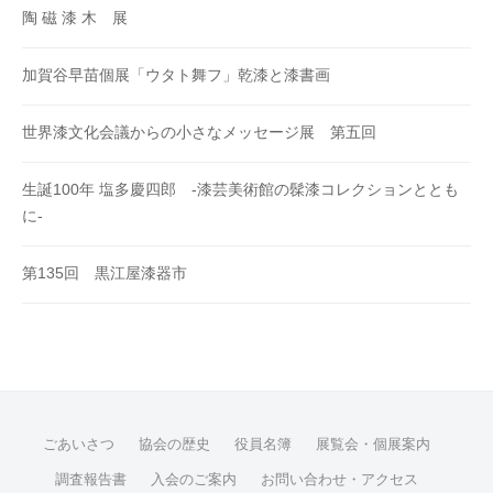
陶 磁 漆 木 展
加賀谷早苗個展「ウタト舞フ」乾漆と漆書画
世界漆文化会議からの小さなメッセージ展 第五回
生誕100年 塩多慶四郎 -漆芸美術館の髹漆コレクションととも
に-
第135回 黒江屋漆器市
ごあいさつ
協会の歴史
役員名簿
展覧会・個展案内
調査報告書
入会のご案内
お問い合わせ・アクセス