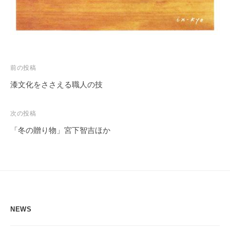
投
前の投稿
稿
漆文化をささえる職人の技
ナ
ビ
次の投稿
ゲ
「冬の贈り物」宮下智吉ほか
ー
シ
ョ
ン
NEWS