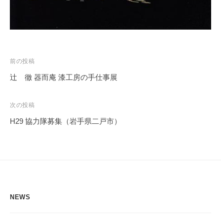
投
前の投稿
稿
辻 徹 器而庵 漆工房の手仕事展
ナ
ビ
次の投稿
ゲ
H29 協力隊募集（岩手県二戸市）
ー
シ
ョ
ン
NEWS