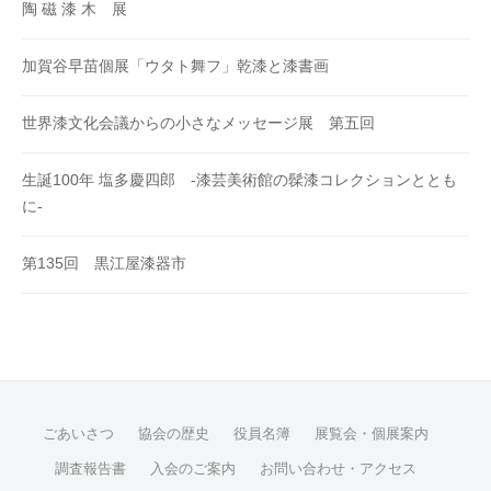
陶 磁 漆 木 展
加賀谷早苗個展「ウタト舞フ」乾漆と漆書画
世界漆文化会議からの小さなメッセージ展 第五回
生誕100年 塩多慶四郎 -漆芸美術館の髹漆コレクションととも
に-
第135回 黒江屋漆器市
ごあいさつ
協会の歴史
役員名簿
展覧会・個展案内
調査報告書
入会のご案内
お問い合わせ・アクセス