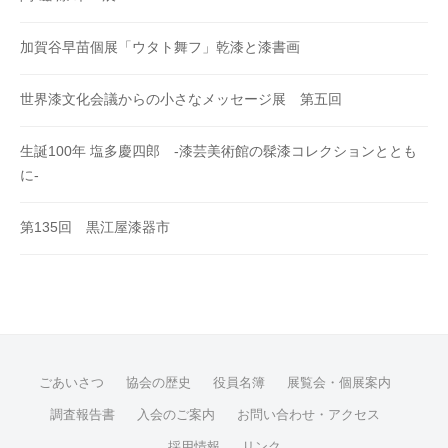
加賀谷早苗個展「ウタト舞フ」乾漆と漆書画
世界漆文化会議からの小さなメッセージ展 第五回
生誕100年 塩多慶四郎 -漆芸美術館の髹漆コレクションととも
に-
第135回 黒江屋漆器市
ごあいさつ
協会の歴史
役員名簿
展覧会・個展案内
調査報告書
入会のご案内
お問い合わせ・アクセス
採用情報
リンク