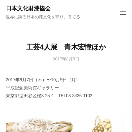
ュ
コ
ー
日本文化財漆協会
ン
メ
世界に誇る日本の漆文化を守り、育てる
ニ
テ
ュ
ー
ン
ツ
へ
工芸4人展 青木宏憧ほか
ス
キ
2017年8月8日
b
y
ッ
日
プ
2017年9月7日（木）〜10月9日（月）
本
平成記念美術館ギャラリー
文
化
東京都世田谷区桜3-25-4 TEL03-3426-1103
財
漆
協
会
事