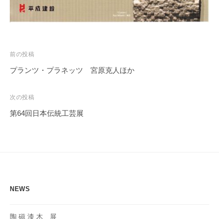
投
前の投稿
稿
プランツ・プラネッツ 宮原克人ほか
ナ
ビ
次の投稿
ゲ
第64回日本伝統工芸展
ー
シ
ョ
ン
NEWS
陶 磁 漆 木 展