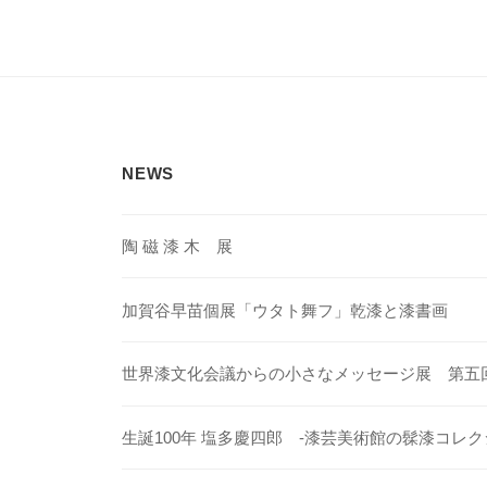
ナ
ビ
ゲ
ー
シ
NEWS
ョ
ン
陶 磁 漆 木 展
加賀谷早苗個展「ウタト舞フ」乾漆と漆書画
世界漆文化会議からの小さなメッセージ展 第五
生誕100年 塩多慶四郎 -漆芸美術館の髹漆コレク