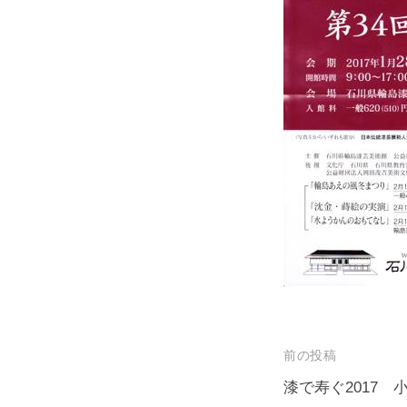
投
前の投稿
稿
漆で寿ぐ2017 