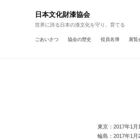
コ
ン
日本文化財漆協会
テ
世界に誇る日本の漆文化を守り、育てる
ン
ごあいさつ
協会の歴史
役員名簿
展覧
ツ
へ
ス
キ
ッ
プ
東京：2017年1
輪島：2017年1