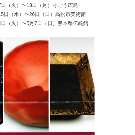
化
月7日（火）〜13日（月）そごう広島
財
月15日（水）〜26日（日）高松市美術館
漆
月4日（火）〜5月7日（日）熊本県伝統館
協
会
事
務
局