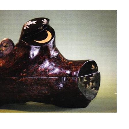
化
財
漆
協
会
事
務
局