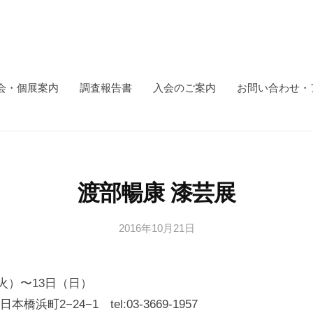
会・個展案内
調査報告書
入会のご案内
お問い合わせ・
渡部暢康 漆芸展
2016年10月21日
b
y
日
（火）〜13日（日）
本
文
浜町2−24−1 tel:03-3669-1957