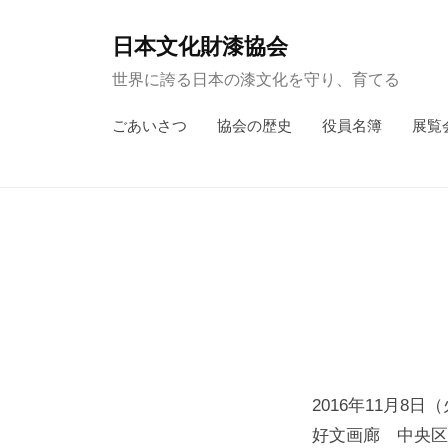
コ
ン
日本文化財漆協会
テ
世界に誇る日本の漆文化を守り、育てる
ン
ごあいさつ
協会の歴史
役員名簿
展覧
ツ
へ
ス
キ
ッ
プ
2016年11月8日
好文画廊 中央区日本橋