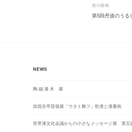
投
前の投稿
稿
第5回丹波のうる
ナ
ビ
ゲ
ー
シ
NEWS
ョ
ン
陶 磁 漆 木 展
加賀谷早苗個展「ウタト舞フ」乾漆と漆書画
世界漆文化会議からの小さなメッセージ展 第五