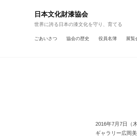
コ
ン
日本文化財漆協会
テ
世界に誇る日本の漆文化を守り、育てる
ン
ごあいさつ
協会の歴史
役員名簿
展覧
ツ
へ
ス
キ
ッ
プ
2016年7月7日（
ギャラリー広岡美