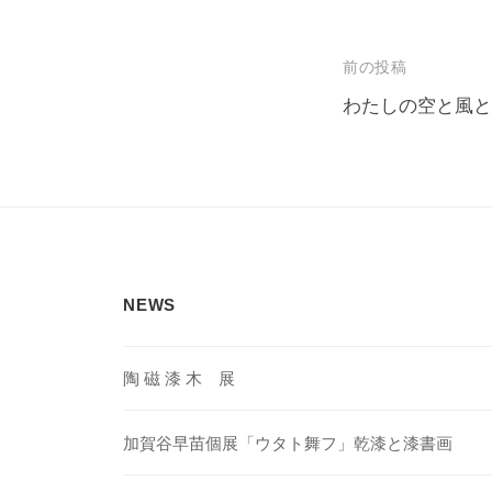
投
前の投稿
稿
わたしの空と風と
ナ
ビ
ゲ
ー
シ
NEWS
ョ
ン
陶 磁 漆 木 展
加賀谷早苗個展「ウタト舞フ」乾漆と漆書画