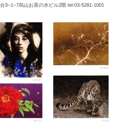
化
1−7烏山お茶の水ビル2階 tel:03-5281-1001
財
漆
協
会
事
務
局