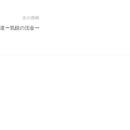
次の投稿
道ー気鋭の沈金ー