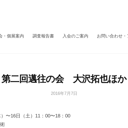
会・個展案内
調査報告書
入会のご案内
お問い合わせ・
第二回邁往の会 大沢拓也ほか
2016年7月7日
b
y
日
木）〜16日（土）11：00〜18：00
本
文
術